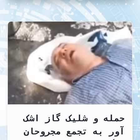
فرزند
عباس
دریس
به
جهانیان
برای
لغو
حکم
اعدام
پدرش
حمله و شلیک گاز اشک
آور به تجمع مجروحان