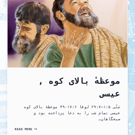
زمین
که
باعث
شگفتی
جهانیان
شدن،
رو…
موعظهٔ بالای کوه ,
عیسی
مَتّی ۵:‏۱–‏۷:‏۲۹ لوقا ۶:‏۱۷-‏۴۹ موعظهٔ بالای کوه
عیسی تمام شب را به دعا پرداخته بود و
صبحگاهان…
موعظهٔ
READ MORE
بالای