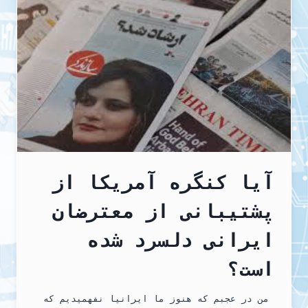
است
،ستاره
سرخی
است
که
بر
قلبت
نقش
بسته
است…
مگذار
سوسوی
این
ستاره
خاموش
شود
آیا کنگره آمریکا از
رفیق…..
پشتیبانی از معترضان
ایرانی دلسرد شده
است؟
من در عجبم که هنوز ما ایرانیا نفهمیدیم که