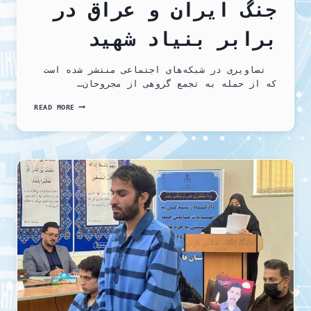
جنگ ایران و عراق در
برابر بنیاد شهید
تصاویری در شبکه‌های اجتماعی منتشر شده است
که از حمله به تجمع گروهی از مجروحان…
حمله
READ MORE
و
شلیک
گاز
اشک
آور
به
تجمع
مجروحان
جنگ
ایران
و
عراق
در
برابر
بنیاد
شهید