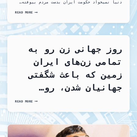
دنیا نمیخواد حکومت ایران بدست مردم بیوفته…
آیا
READ MORE
کنگره
آمریکا
از
پشتیبانی
از
معترضان
ایرانی
روز جهانی زن رو به
دلسرد
شده
تمامی زن‌های ایران
است؟
زمین که باعث شگفتی
جهانیان شدن، رو…
روز
READ MORE
جهانی
زن
رو
به
تمامی
زن‌های
ایران