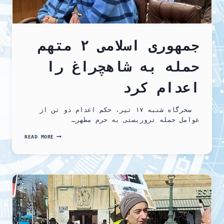
جمهوری اسلامی ۲ متهم
حمله به شاهچراغ را
اعدام کرد
سحرگاه شنبه ۱۷ تیر، حکم اعدام دو تن از
عوامل حمله تروریستی به حرم مطهر…
جمهوری
READ MORE
اسلامی
۲
متهم
حمله
به
شاهچراغ
را
اعدام
کرد