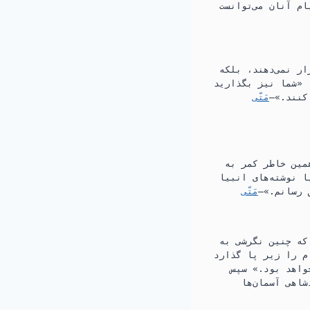
ام آنان می‌توانست
ر نمی‌دهند،‏ بلکه
‏ «شما نیز بگذارید
ند.‏»—‏
مَتّی
همین خاطر کمر به
ا نوشته‌های انبیا
رسانم.‏»—‏
مَتّی
که چنین نگرشی به
ام را زیر پا گذارد
واهد بود.‏» سپس
اهی آسمان‌ها