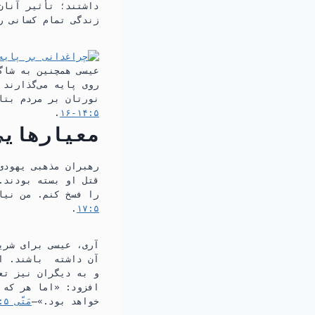
داشتند؛‏ تأثیر آنان
زندگی تمام کسانی را
عیسی همچنین به شاگر
روی پایه می‌گذارند 
نورتان بر مردم بتاب
۵:‏۱۴-‏۱۶
‏.‏
معیارهایی
رهبران مذهبی یهودی،
قتل او بسته بودند.‏
را فسخ کنم.‏ من نیام
۵:‏۱۷
‏.‏
آری،‏ عیسی برای شری
آن داشته
باشند.‏ ا
و به دیگران نیز تعل
افزود:‏ «اما هر که 
خواهد بود.‏»—‏
مَتّی ۵:‏۱۹