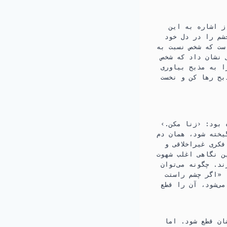
ز اشاره به این
شم را در دل خود
 است که شخص نسبت به
 نشان داد که شخص
را به مذبح بیاوری
بح رها کن و نخست
بود:‏ ‹زنا مکن.‏›
خته شود،‏ همان دم
فکری غیراخلاقی و
ن نگاهی اغلب شهوت
د.‏ چگونه می‌توان
‏ «اگر چشم راستت
ی‌شود،‏ آن را قطع
ن قطع شود.‏ اما