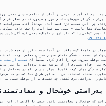
p
a
p
m
 دور نزد او آمدند.‏ برخی از آنان از مناطق جنوبی یعنی اورش
 برخی دیگر از شهرهای ساحلی صور و صیدون که در شمال غربی آن
ند.‏ چرا این جمعیت نزد عیسی آمده بودند؟‏ آنان می‌خواستند «
ایشان شفا یابند.‏» عیسی نیز همهٔ آنان را شفا داد.‏ تصوّرش را
‏ عیسی کسانی را که «از ارواح ناپاک» یعنی فرشتگان شریر شیط
۱۷-‏۱۹
‏.‏
موار در دامنهٔ کوه یافت.‏ در آنجا جمعیت گرد او جمع شدند.‏ ی
 رسولش نزدیک او نشستند.‏ همگی مشتاق شنیدن سخنان معلّمی بودند که ق
سی موعظهٔ معروف خود را آغاز کرد.‏ مسلّماً آن
جمعیت از سخنانش 
یخ نیز افراد بسیاری از آن موعظه بهره برده‌اند.‏ ما نیز می‌ت
ال سادگی بیان کرد،‏ فایدهٔ بسیار ببریم.‏ او در سخنانش از ا
ایی داشتند،‏ استفاده کرد.‏ به این طریق همهٔ کسانی که می‌خو
لامش را به‌راحتی درک کنند.‏ چه جنبه‌هایی از موعظهٔ عیسی به آ
به‌راستی خوشحال و سعادتمندند
است که خوشحال و سعادتمند باشد.‏ عیسی با آگاهی از این امر،