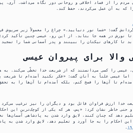
 مردم را از فساد اخلاقی و روحانی دور نگاه می‌داشت.‏ آری،‏ پی
 که به آن عمل می‌کردند،‏ حفظ کند.‏
دانش گفت:‏ «شما نور دنیایید.‏» چراغ را معمولاً زیر سرپوش قرا
تا نورش در همه جا بتابد.‏ از این رو،‏ عیسی چنین تأکید کرد:
د تا کارهای نیکتان را ببینند و پدر آسمانی شما را تمجید کن
 والا برای پیروان عیسی
‏ عیسی را کسی می‌دانستند که از شریعت خدا تخطّی می‌کند.‏ به 
 اما عیسی علناً به آنان گفت:‏ «فکر نکنید آمده‌ام تا شریعت ی
ده‌ام تا آن‌ها را فسخ کنم،‏ بلکه آمده‌ام تا آن‌ها را به تحقق 
عت خدا ارزش فراوان قائل بود و دیگران را نیز ترغیب می‌کرد 
و حتی خاطر نشان کرد:‏ «پس،‏ هر که یکی از کوچک‌ترینِ این احک
یم دهد که چنان کنند،‏ لایق وارد شدن به پادشاهی آسمان‌ها نخ
این احکام را به جا آورد و تعلیم دهد،‏ لایق وارد شدن به پادش
‏.‏