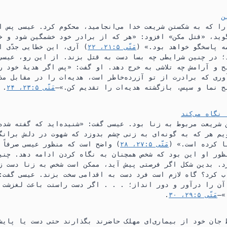
ا که به شکستن شریعت خدا می‌انجامید،‏ محکوم کرد.‏ عیسی پس ا
وید،‏ «قتل مکن» افزود:‏ «هر که از برادر خود خشمگین شود و خ
ه پاسخگو خواهد بود.‏» (‏
مَتّی ۵:‏۲۱،‏ ۲۲
‏)‏ آری،‏ این خطایی جدّی
‏ در چنین شرایطی چه بسا دست به قتل بزند.‏ از این رو،‏ عیسی
 و آرامش چه تلاشی به خرج دهد.‏ او گفت:‏ «پس اگر هدیهٔ خود 
ری که برادرت از تو آزرده‌خاطر است،‏ هدیه‌ات را در مقابل مذ
 نما و سپس،‏ بازگشته هدیه‌ات را تقدیم کن.‏»—‏
مَتّی ۵:‏۲۳،‏ ۲۴
‏.‏
شریعت مربوط به زنا بود.‏ عیسی گفت:‏ «شنیده‌اید که گفته شده 
یم هر که به گونه‌ای به زنی چشم بدوزد که شهوت در دلش برانگی
 کرده است.‏» (‏
مَتّی ۵:‏۲۷،‏ ۲۸
‏)‏ واضح است که منظور عیسی صرفاً 
ظور او این بود که شخص همچنان به نگاه کردن ادامه دهد.‏ چنی
د.‏ بدین شکل اگر فرصتی پیش آید،‏ ممکن است شخص به زنا دست زن
 کرد؟‏ گاه لازم است فرد دست به اقدامی سخت بزند.‏ عیسی گفت:
آن را درآور و دور انداز؛‏ .‏ .‏ .‏ اگر دست راستت باعث لغزشت م
—‏
مَتّی ۵:‏۲۹،‏ ۳۰
‏.‏
جان خود از بیماری‌ای مهلک حاضرند بگذارند حتی دست یا پایشا