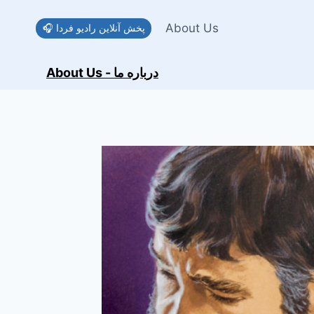
Skip
to
About Us
🎧 پخش آنلاین رادیو فردا
content
About Us - درباره ما