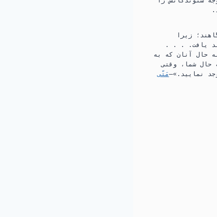
وجه شنوندگانش را
‏
هند؛‏ زیرا
افت.‏ .‏ .‏ .‏
به حال آنان که به
 حال شما،‏ وقتی
د نمایید.‏»—‏
مَتّی