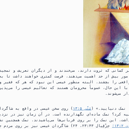
 کسانی که ثروت دارند،‏ می‌خندند و از دیگران تعریف و تمجید 
ور بیش از حد اهمیت می‌دهند،‏ فرصت کمتری خواهند داشت تا به
قعی را بچشند.‏ البته منظور عیسی این نبود که هر که فقیر و 
 با این حال،‏ عموماً محرومان هستند که تعالیم عیسی را می‌پذی
ر می‌شوند.‏
نمک دنیایید.‏» (‏
مَتّی ۵:‏۱۳
‏)‏ روی سخن عیسی در واقع به شاگردا
ه کرد؟‏ نمک ماده‌ای نگهدارنده است.‏ در آن زمان نیز در نزدیک
شت.‏ این نمک را بر روی قربانی‌ها می‌پاشیدند.‏ نمک همچنین نش
‏۱۳؛‏
حِزْقِیال ۴۳:‏۲۳،‏ ۲۴
‏)‏ شاگردان عیسی نیز بر روی مردم چ