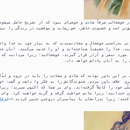
 خوشحالی صرفاً شادی و خوشی‌ای نبود که از تفریح حاصل می‌شود
ق‌تر است و خشنودی خاطر،‏ حس رضایت و موفقیت در زندگی را نیز 
ی به‌راستی خوشحال و سعادتمندند که به نیاز خود به خدا واقف
ند،‏ خدا را حقیقتاً شناخته‌اند و او را خدمت می‌کنند.‏ آنان ح
مورد تنفر و آزار قرار گیرند،‏ خوشحالند؛‏ زیرا می‌دانند که 
را به آنان پاداش خواهد داد.‏
 بر این باور بودند که شادی و سعادت را باید در ثروت و لذّات
یری
خلاف باور مردم،‏ شنوندگانش را به فکر وا داشت و گفت:‏ «و
ّی خود را کاملاً گرفته‌اید.‏ وای بر شما که اکنون سیرید؛‏ زیرا
 خندانید؛‏ زیرا ماتم خواهید گرفت و گریه خواهید کرد.‏ وای ب
نند؛‏ زیرا پدرانشان با پیامبران دروغین چنین کردند.‏»—‏
لوقا ۶:‏۲۴-