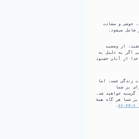
.‏ خوشی و سعادت
شامل می‌شود.‏
ند،‏ از وضعیت
تی اگر به دلیل به
خدا از آنان خشنود
 زندگی جست.‏ اما
ای بر شما
 گرسنه خواهید شد.‏
ر شما هر گاه همهٔ
‏۲۶
‏.‏