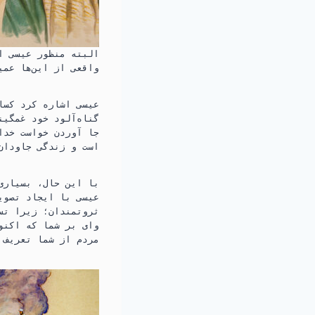
البته منظور عیسی از
واقعی از این‌ها عمی
عیسی اشاره کرد کسان
گناه‌آلود خود غمگین
جا آوردن خواست خدا 
است و زندگی جاودان 
با این حال،‏ بسیاری
عیسی با ایجاد تصو
ثروتمندان؛‏ زیرا تسل
وای بر شما که اکنون
مردم از شما تعریف ک