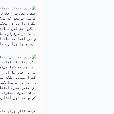
عیسی حتی طرز فکری ر
قانون شریعت که می‌گ
نگاه دارد،‏ در محکم
دیگری خشمگین بماند؛
باید در برقراری صلح
و در آنجا به یاد آو
برو و با برادرت صلح
یکی دیگر از قوانین 
اما من به شما می‌گو
در دل خود با او زنا
گذرا نبود،‏ بلکه من
را در دل برمی‌انگیز
از چنین خطری اجتناب
باعث لغزشت می‌شود،‏ 
کن و به دور انداز.‏»
مردم اغلب برای حفظ 