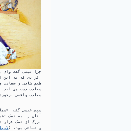
چرا عیسی گفت وای بر
افرادی که به این ام
طعم شادی و سعادت وا
سعادت دست می‌یابد.‏
سعادت واقعی برخوردا
سپس عیسی گفت:‏ «شما 
آنان را به نمک تشبی
بزرگ از نمک قرار دا
و تباهی بود.‏ (‏
لاویان ۲: