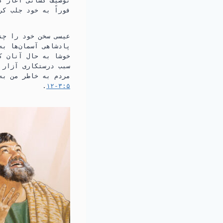
توصیف کسانی آغاز کر
فوراً به خود جلب کر
عیسی سخن خود را چنی
پادشاهی آسمان‌ها به 
خوشا به حال آنان که
سبب درستکاری آزار د
مردم به خاطر من به 
۵:‏۳-‏۱۲
‏.‏