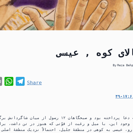
لای کوه , عیسی
By
Reza Beh
P
W
T
Share
r
h
e
۴
i
a
l
n
t
e
t
s
g
عیسی تمام شب را به دعا پرداخته بود و صبحگاهان ۱۲ رسول از م
ا وجود این،‏ با میل و رغبت از قوّتی که هنوز در تن داشت،‏ بر
A
r
و،‏ عیسی به کوهی در منطقهٔ جلیل،‏ احتمالاً نزدیک منطقهٔ اصلی