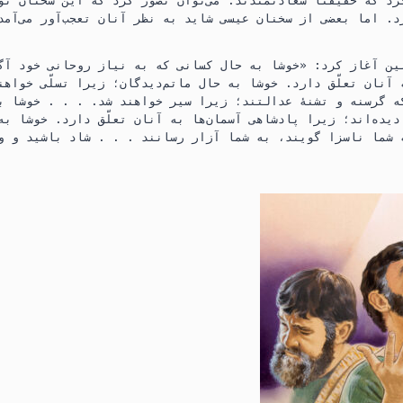
د که حقیقتاً سعادتمندند.‏ می‌توان تصوّر کرد که این سخنان ت
د.‏ اما بعضی از سخنان عیسی شاید به نظر آنان تعجب‌آور می‌آمد.
ن آغاز کرد:‏ «خوشا به حال کسانی که به نیاز روحانی خود آگا
آنان تعلّق دارد.‏ خوشا به حال ماتم‌دیدگان؛‏ زیرا تسلّی خواهند ی
 گرسنه و تشنهٔ عدالتند؛‏ زیرا سیر خواهند شد.‏ .‏ .‏ .‏ خوشا 
یده‌اند؛‏ زیرا پادشاهی آسمان‌ها به آنان تعلّق دارد.‏ خوشا به
شما ناسزا گویند،‏ به شما آزار رسانند .‏ .‏ .‏ شاد باشید و وج