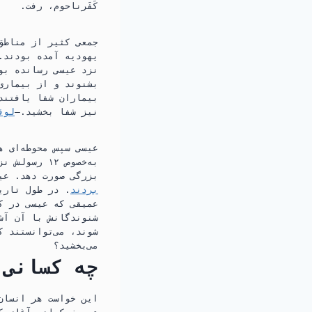
کَفَرناحوم،‏ رفت.‏
جمعی کثیر از مناطق
یهودیه آمده بودند.‏
نزد عیسی رسانده بود
بشنوند و از بیماری‌ه
بیماران شفا یافتند!
نیز شفا بخشید.‏—‏
لوقا ۶:‏
عیسی سپس محوطه‌ای ه
به‌خصوص ۱۲
بزرگی صورت دهد.‏ عی
بردند
‏.‏ در طول تار
عمیقی که عیسی در کم
شنوندگانش با آن آشن
شوند،‏ می‌توانستند ک
می‌بخشید؟‏
چه کسانی 
این خواست هر انسان 