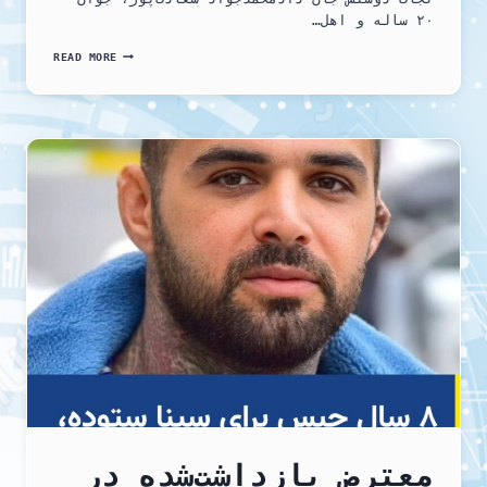
۲۰ ساله و اهل…
جاویدنام
READ MORE
محمدجواد
سعادت‌پور
معترض بازداشت‌شده در