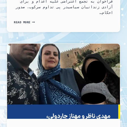
فراخوان به تجمع اعتراضی علیه اعدام و برای
آزادی زندانیان سیاسیدر پی تداوم سرکوب، صدور
احکام…
فراخوان
READ MORE
به
تجمع
اعتراضی
علیه
اعدام
و
برای
آزادی
زندانیان