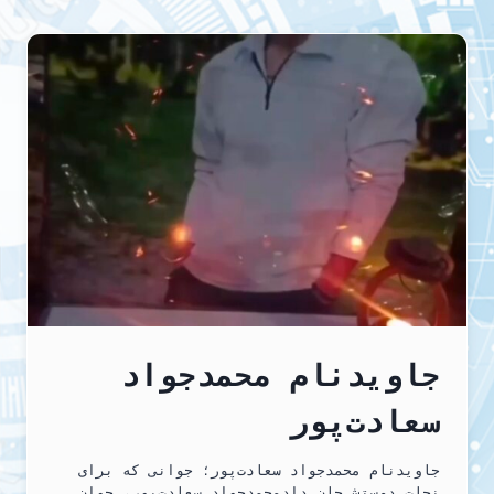
اعتراضات
دی‌ماه
۱۴۰۴
در
اصفهان
اعدام
شدند
جاویدنام محمدجواد
سعادت‌پور
‏جاویدنام محمدجواد سعادت‌پور؛ جوانی که برای
نجات دوستش جان داد‏محمدجواد سعادت‌پور، جوان