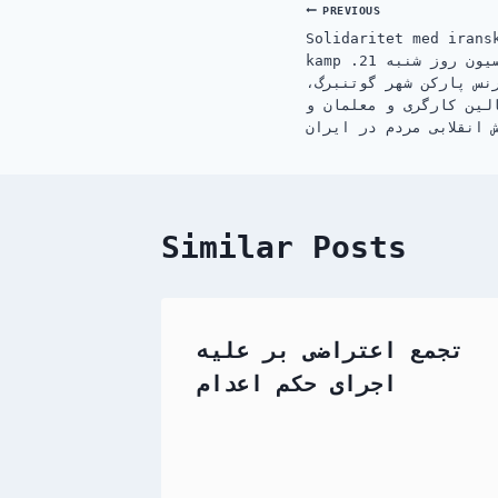
Post
PREVIOUS
Solidaritet med irans
navigation
kamp .فیلم گوشه هایی از آکسیون روز شنبه 21
یدان برنس پارکن شهر گوتنبرگ،
لین کارگری و معلمان و
 انقلابی مردم در ایران
Similar Posts
تجمع اعتراضی بر علیه
اجرای حکم اعدام