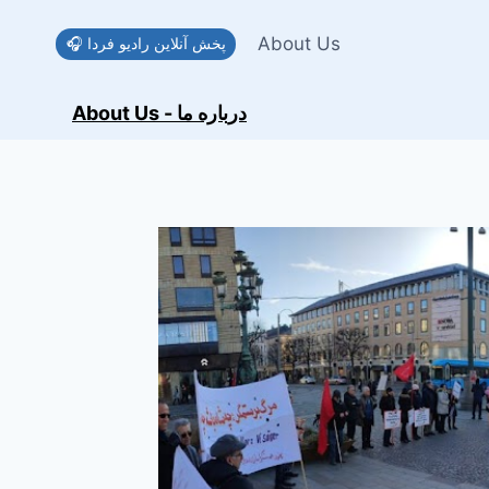
Skip
to
About Us
🎧 پخش آنلاین رادیو فردا
content
About Us - درباره ما