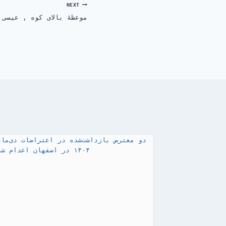
NEXT
موعظهٔ بالای کوه , عیسی