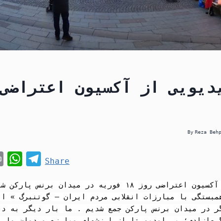
By
Reza Beh
P
W
T
Share
r
h
e
i
a
l
n
t
e
ر در میدان برنس پارکن جمع شدیم . ما بار دیگر به دف
t
s
g