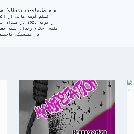
ka folkets revolutionära
ژانویه 2023 در م
علیه احکام زندان علیه فعا
در همبستگی باجنبش