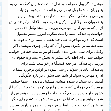
میشوید. اگر پول همراه خود ندارید ؛ تحت عنوان کمک مالی به
پناجویان به شما پول تو جیبی روزانه داده میشود. جزئیات
بررسی پناهندگی ممکن است متفاوت باشند. پیش از این
پناهجویان معمولا اول با وکیل عموم خود ملاقات میکردند. پیش
از آن که مامور اداره مهاجرت پرونده را ببیند وکیل دلایل در
خواست پناهندگی شما را ثبت میکرد. امروز بیشتر معمول
است که اداره مهاجرت طی چند هفته با شما برای دعوت به
مصاحبه تماس بگیرد؛ پیش از آن که وکیل چیزی بنویسد . اگر
وکیلی برای شما معین شده باشد؛ او نیز به مصاحبه فرا خوانده
خواهد شد. برای اطلاعات بیشتر به بخش « مشاوره حقوقی»
بررسی پناهندگی مراجعه کنید.آیا در خواست شما برای
پناهندگی باید در سوئد بررسی شود؟در اولین برخورد شما با
اداره مهاجرت سوئد از شما چند سئوال در باره چگونگی
آمدنتان به سوئد پرسیده میشود مسئول پرونده از شما خواهد
پرسید که چه زمانی کشور مبدا را ترک کرده اید؛ دقیقا از کجا از
کشور خارج شده اید و چگونه به اینجا رسیده اید. او همچنین از
شما خواهد پرسید که آیا در طول سفر خود از کشورهای دیگر
نیز عبور کرده اید و آیا بلیط سفر خود را به همراه دارید. سپس
اداره مهاجرت تصمیم خواهد گرفت که آیا در خواست پناهندگی