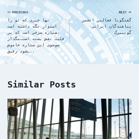
Post
PREVIOUS
NEXT
گفتگوبا فعالین انجمن
نها چیزی که تو را
navigation
پناهندگان ایرانی-
استوار نگه داشته است
گوتنبرگ
،ستاره سرخی است که بر
قلبت نقش بسته است…مگذار
سوسوی این ستاره خاموش
شود رفیق…..
Similar Posts