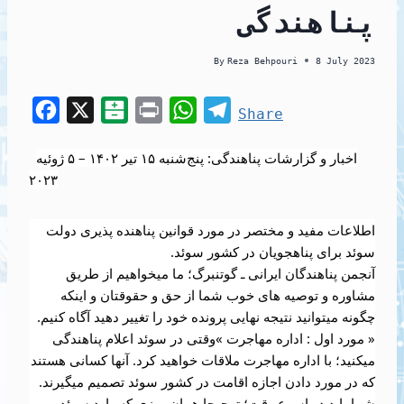
پناهندگی
By
Reza Behpouri
8 July 2023
F
X
B
P
W
T
Share
a
a
r
h
e
اخبار و گزارشات پناهندگی: پنج‌شنبه ۱۵ تير ۱۴۰۲ – ۵ ژوئيه
c
l
i
a
l
۲۰۲۳
e
a
n
t
e
b
t
t
s
g
اطلاعات مفید و مختصر در مورد قوانین پناهنده پذیری دولت
o
a
A
r
سوئد برای پناهجویان در کشور سوئد.
o
r
p
a
آنجمن پناهندگان ایرانی ـ گوتنبرگ؛ ما میخواهیم از طریق
مشاوره و توصیه های خوب شما از حق و حقوقتان و اینکه
k
i
p
m
چگونه میتوانید نتیجه نهایی پرونده خود را تغییر دهید آگاه کنیم.
n
« مورد اول : اداره مهاجرت »وقتی در سوئد اعلام پناهندگی
میکنید؛ با اداره مهاجرت ملاقات خواهید کرد. آنها کسانی هستند
که در مورد دادن اجازه اقامت در کشور سوئد
تصمیم میگیرند.
شما باید در اسرع وقت؛ ترجیحا همان روزی که وارد سوئد