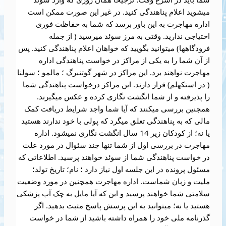
میشوید اعلام پناهندگی کنید. در غیر این صورت ممکن است
اداره مهاجرت به این باور برسد که شما به حفاظت فوری
احتیاجی ندارید. وقتی به مرز سوئد میرسید ( از جمله
فرودگاهها) میتوانید بگویید که خواهان اعلام پناهندگی کنید. پس
از آن شما را به یکی از مراکز در خواست پناهندگی اداره
مهاجرت نواهند برد. این مراکز در شهر گوتنبرگ ؛ مالمو ؛ سولنا
( در استکهلم) قرار دارند. این مراکز درخواست پناهندگی شما
را پذیرفته و از شما انگشت نگاری کرده و عکس میگیرند.
همچنین بررسی میکنند که آیا شما واجد شرایط دریافت کمک
مالی که به پناهندگی تعلق میگرد که پولی با خود ندارند هستید
یا نه؛ از کودکان زیر 14 سال انگشت نگاری نمیشود. اداره
مهاجرت در بررسی اول از شما تنها چند سئوال در مورد علت
در خواست پناهندگی شما از سوئد خواهند پرسید. اطلاعاتی که
مسئول پرونده در این جلسه اول نیاز دارد ؛ نام؛ تاریخ تولد؛
ملیت و زبان شماست. اداره مهاجرت همچنین در مورد وضعیت
سلامتی شما خواهند پرسید و این که آیا مایل به چک آپ پزشکی
هستید یا نه؛ میتوانید به این پرسش پاسخ مثبت بدهید. اگر
گذرنامه ملی خود را همراه داشته باشید از شما در خواست