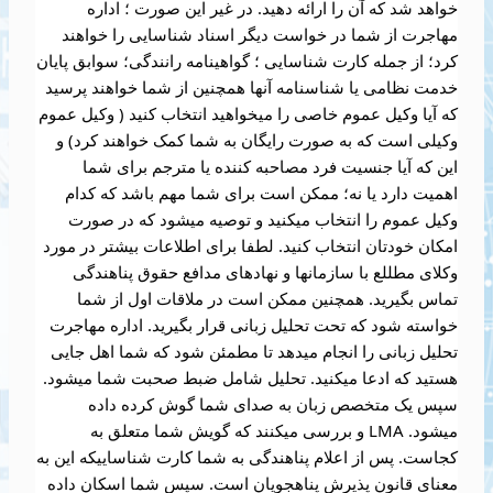
خواهد شد که آن را ارائه دهید. در غیر این صورت ؛ اداره
مهاجرت از شما در خواست دیگر اسناد شناسایی را خواهند
کرد؛ از جمله کارت شناسایی ؛ گواهینامه رانندگی؛ سوابق پایان
خدمت نظامی یا شناسنامه آنها همچنین از شما خواهند پرسید
که آیا وکیل عموم خاصی را میخواهید انتخاب کنید ( وکیل عموم
وکیلی است که به صورت رایگان به شما کمک خواهند کرد) و
این که آیا جنسیت فرد مصاحبه کننده یا مترجم برای شما
اهمیت دارد یا نه؛ ممکن است برای شما مهم باشد که کدام
وکیل عموم را انتخاب میکنید و توصیه میشود که در صورت
امکان خودتان انتخاب کنید. لطفا برای اطلاعات بیشتر در مورد
وکلای مطللع با سازمانها و نهادهای مدافع حقوق پناهندگی
تماس بگیرید. همچنین ممکن است در ملاقات اول از شما
خواسته شود که تحت تحلیل زبانی قرار بگیرید. اداره مهاجرت
تحلیل زبانی را انجام میدهد تا مطمئن شود که شما اهل جایی
هستید که ادعا میکنید. تحلیل شامل ضبط صحبت شما میشود.
سپس یک متخصص زبان به صدای شما گوش کرده داده
میشود. LMA و بررسی میکنند که گویش شما متعلق به
کجاست. پس از اعلام پناهندگی به شما کارت شناساییکه این به
معنای قانون پذیرش پناهجویان است. سپس شما اسکان داده