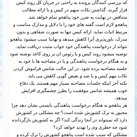
که بررسی کنندگان پرونده به راحتی در جریان کل روند کیس
قرار گیرند. گذاشتن نکات مبهم در کیس و یا ارائه مطالب
متناقض در نهایت به ضرر خود پناهجو تمام خواهد شد.
پناهجو لازم است گفته های خود را با دلایل و مدارک مناسب و
مرتبط اثبات نماید. ارائه کیس تنها به صورت شفاهی و بدون
مدرک، باورپذیری آنرا کاهش میدهد و نهایتا سبب میشود پناهجو
نتواند از درخواست پناهندگی خود جواب مثبت دریافت نماید.
توصیه میشود روند کیس و یا رئوس ان بر روی کاغذ نوشته شود
و به هنگام درخواست پناهندگی و یا در مصاحبه ها با خود به
جلسه مصاحبه برده شود. در این حالت شانس فراموش کردن
نکات مهم کیس و یا ضد و نقیض گویی کاهش می یابد.
نکته آخر اینکه جلسات مصاحبه بسیار مهم هستند. یک دفاع
خوب همیشه شانس موفقیت را بطرز چشمگیری افزایش
میدهد.
هر پناهجو به هنگام درخواست پناهندگی بایستی نشان دهد چرا
مجبور به ترک کشورش شده است؟ چه مشکلی در کشورش
دارد که نمیتواند در آنجا زندگی کند؟ اگر به کشورش بازگردانده
شود چه خطری وی را تهدید خواهد کرد؟
مشکلی که سبب شده است پناهجو کشورش را ترک کرده و