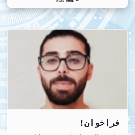
READ MORE
انجمن
reza behpouri
akbar maghsoudi
پناهندگان
ایرانی
ـ
farshid moradi
گوتنبرگ
بمناسبت
اول
foad sohrabi
ماه
مه
۲۰۲۵
و
در
گرامیداشت
یاد
عزیزان
کارگر
فراخوان!