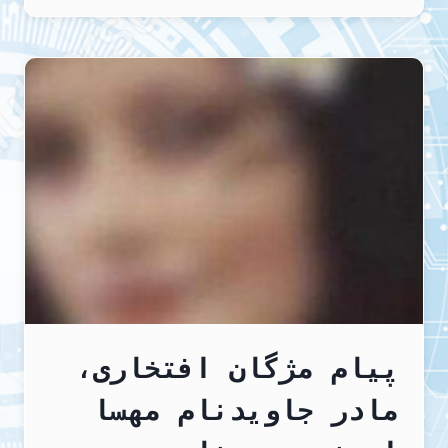
مسئول
مستقیم
فاجعه
بندرعباس؛
جان
مردم
بازیچه
سیاست‌های
پوسیده
پیام مژگان افتخاری،
مادر جاویدنام مهسا