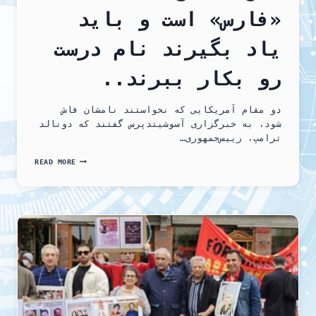
«فارس» است و باید
یاد بگیرند نام درست
رو بکار ببرند..
دو مقام آمریکایی که نخواستند نامشان فاش
شود، به خبرگزاری آسوشیتدپرس گفتند که دونالد
ترامپ، رییس‌جمهوری…
یک‌بار
READ MORE
برای
همیشه
به
گوش
دنیا
می‌رسانیم
که
این
«خلیج»،
تا
ابد
«فارس»
است