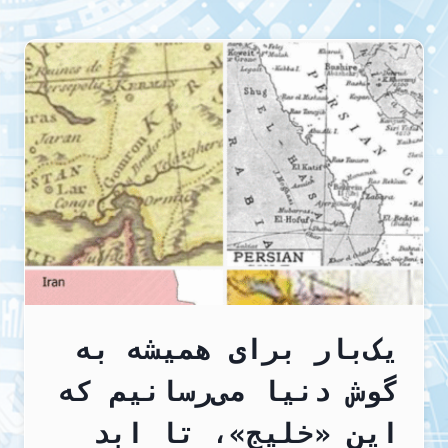
نه
به
اعدام
در
زندانهای
ایران
یک‌بار برای همیشه به
گوش دنیا می‌رسانیم که
این «خلیج»، تا ابد