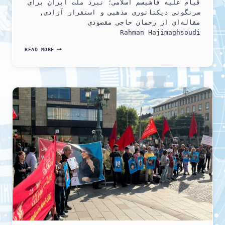
قیام علیه فاشیسم اسلامی؛ نبرد ملت ایران برای
سرنگونی دیکتاتوری مذهبی و استقرار آزادی,
مقاله‌ای از رحمان حاجی مقصودی
Rahman Hajimaghsoudi
“قیام
READ MORE
علیه
فاشیسم
اسلامی؛
نبرد
ملت
ایران
برای
سرنگونی
دیکتاتوری
مذهبی
و
استقرار
آزادی”