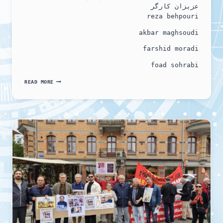
عزیزان کارگر
reza behpouri
akbar maghsoudi
farshid moradi
foad sohrabi
فراخوان
READ MORE
انجمن
پناهندگان
ایرانی
ـ
گوتنبرگ
بمناسبت
اول
ماه
مه
۲۰۲۵
و
در
گرامیداشت
یاد
عزیزان
کارگر