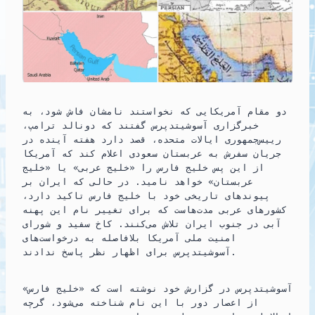
o
a
A
r
o
r
p
a
k
i
p
m
n
دو مقام آمریکایی که نخواستند نامشان فاش شود، به
خبرگزاری آسوشیتدپرس گفتند که دونالد ترامپ،
رییس‌جمهوری ایالات متحده، قصد دارد هفته آینده در
جریان سفرش به عربستان سعودی اعلام کند که آمریکا
از این پس خلیج فارس را «خلیج عربی» یا «خلیج
عربستان» خواهد نامید. در حالی که ایران بر
پیوندهای تاریخی خود با خلیج فارس تاکید دارد،
کشورهای عربی مدت‌هاست که برای تغییر نام این پهنه
آبی در جنوب ایران تلاش می‌کنند. کاخ سفید و شورای
امنیت ملی آمریکا بلافاصله به درخواست‌های
آسوشیتدپرس برای اظهار نظر پاسخ ندادند.
آسوشیتدپرس در گزارش خود نوشته است که «خلیج فارس»
از اعصار دور با این نام شناخته می‌شود، گرچه