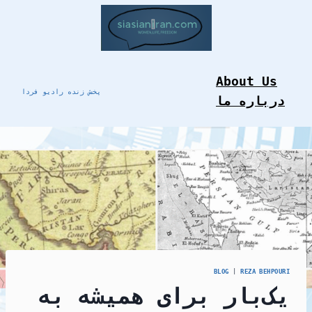
Skip
to
content
About Us
پخش زنده رادیو فردا
درباره ما
BLOG
|
REZA BEHPOURI
یک‌بار برای همیشه به