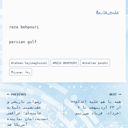
#خلیج_فارس
reza behpouri
persian gulf
Post
#
rahman hajimaghsoudi
#
REZA BEHPOURI
#
shahram panahi
Tags:
رضا بهپوری
#
Post
PREVIOUS
NEXT
«همه با هم علیه اعدام»
رسوایی تاریخی و
navigation
از ۲۳ اردیبهشت تا ۶
عقب‌نشینی ذلیلانه
خرداد، فریاد می‌زنیم:
خامنه‌ای؛ عراقچی
دست‌به‌دامان نماینده
آمریکا شد