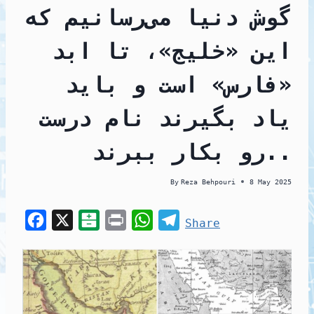
گوش دنیا می‌رسانیم که
این «خلیج»، تا ابد
«فارس» است و باید
یاد بگیرند نام درست
رو بکار ببرند..
By
Reza Behpouri
8 May 2025
F
X
B
P
W
T
Share
a
a
r
h
e
c
l
i
a
l
e
a
n
t
e
b
t
t
s
g