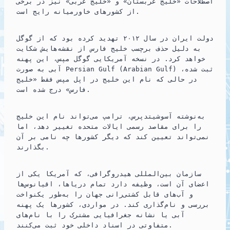
اصطلاحات «خلیج عربستان» و «خلیج عربی» نیز در برخی
از کشورهای خاورمیانه رایج‌ است.
دولت ایران در سال ۲۰۱۲ تهدید کرده بود که از گوگل
به دلیل حذف برچسب خلیج فارس از نقشه‌هایش شکایت
خواهد کرد. در نسخه آمریکایی گوگل مپس، این پهنه
آبی به صورت Persian Gulf (Arabian Gulf) ثبت شده،
در حالی که نام این خلیج در اپل مپس فقط «خلیج
فارس» درج شده است.
به‌نوشته آسوشیتدپرس، ترامپ می‌تواند نام این خلیج
را برای مقاصد رسمی ایالات متحده تغییر دهد، اما
نمی‌تواند تعیین کند که دیگر کشورها چه نامی بر آن
بگذارند.
سازمان بین‌المللی هیدروگرافی، که آمریکا یکی از
اعضای آن است، وظیفه دارد تمام دریاها، اقیانوس‌ها
و آب‌های قابل کشتی‌رانی جهان را به‌طور یکنواخت
بررسی و نام‌گذاری کند. در مواردی، کشورها یک پهنه
آبی یا نشانه جغرافیایی مشترک را با نام‌های
متفاوتی در اسناد داخلی خود ثبت می‌کنند.