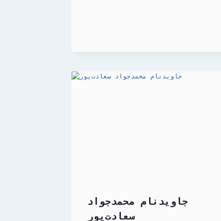
جاویدنام محمدجواد
سعادت‌پور