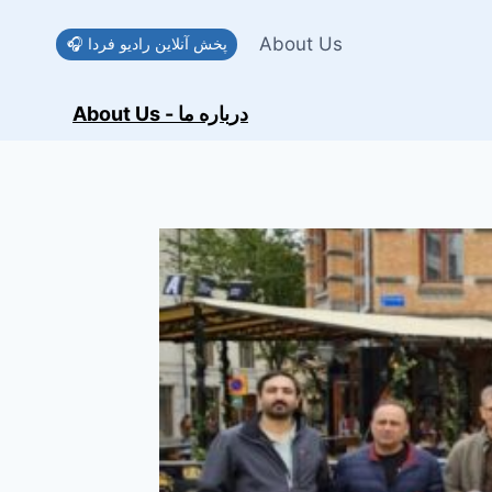
Skip
to
About Us
🎧 پخش آنلاین رادیو فردا
content
About Us - درباره ما