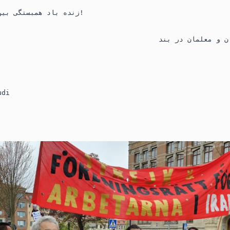
زنده باد همبستگی بین‌المللی طبقه کارگر!
udi