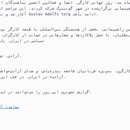
اه مه، روز جهانی کارگر، اعضا و فعالین انجمن پناهندگان ای
A
r
آغاز شد و با حرکت به‌سوی میدان Gustav Adolfs torg ادامه یافت.
p
a
p
m
ن راهپیمایی، بخشی از همبستگی بین‌المللی با طبقه کارگر بود
لت‌طلبان، با حمل پلاکاردها و شعارهایی در حمایت از کارگران،
سیاسی در ایران، بار دیگر تأکید کردیم:
آزادی، حق همه زحمت‌کشان است.
کارگری، به‌ویژه قربانیان فاجعه بندرعباس، و صدای آزادی‌خواه
آزادی» در ایران، در قلب این تجمع طنین‌انداز شد.
گزارش تصویری این روز را می‌توانید در لینک زیر مشاهده کنید:
مشاهده آل