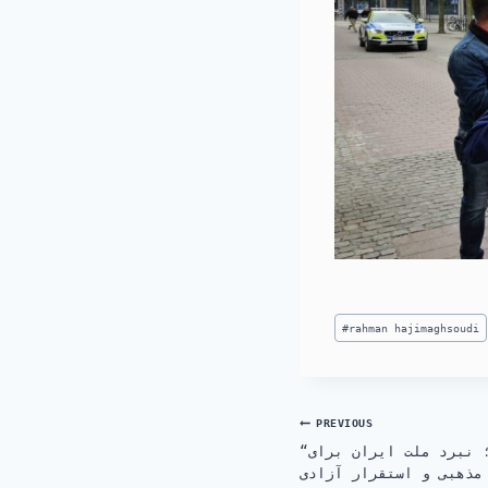
Post
#
rahman hajimaghsoudi
Tags:
Post
PREVIOUS
“قیام علیه فاشیسم اسلامی؛ نبرد ملت ایران برای
navigation