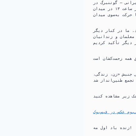
رانی – گوتنبرگ در
o
a
راهپیمایی برگزارشده در شهر گوتنبرگ شرکت کردند. این مراسم از ساعت ۱۳ در میدان Järntorget
o
r
k
i
. ما در کنار دیگر
n
 معلمان و زندانیان
ی جنبش «زن، زندگی،
بوم عکس در فیس‌بوک
زنده باد اول مه!