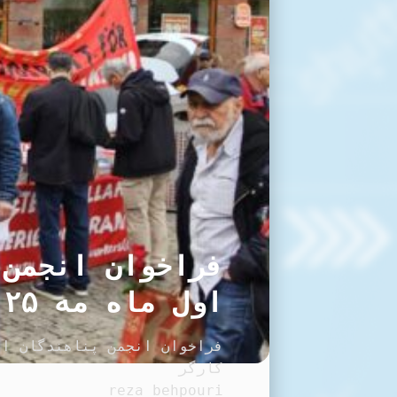
فراخوان انجمن 
اول ماه مه ۲۰۲۵ و در گرامیداشت یاد عزیزان کارگر
کارگر
reza behpouri