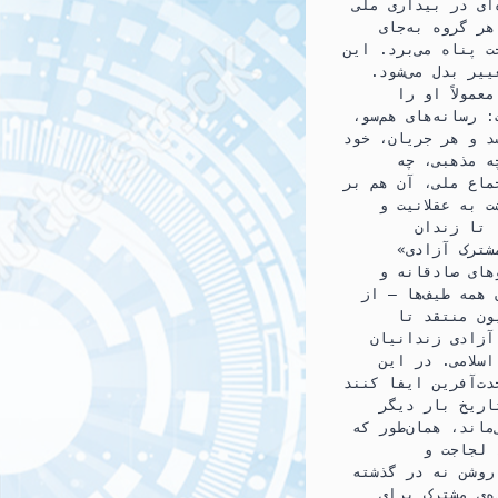
ای در بیداری ملی
ر گروه به‌جای
 پناه می‌برد. این
یر بدل می‌شود.
عمولاً او را
 رسانه‌های هم‌سو،
د و هر جریان، خود
ه مذهبی، چه
جماع ملی، آن هم بر
 به عقلانیت و
 تا زندان
شترک آزادی»
های صادقانه و
همه طیف‌ها — از
ون منتقد تا
آزادی زندانیان
سلامی. در این
ت‌آفرین ایفا کنند
اریخ بار دیگر
اند، همان‌طور که
 لجاجت و
روشن نه در گذشته
‌ی مشترک برای