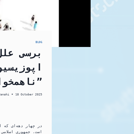
BLOG
برسی علل
اپوزیسیو
ناهمخوانی شناختی ” لئون فستینگر ۱۹۵۱”
Panahi
18 October 2025
است. جمهوری اسلامی