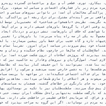
n
t
e
، بیکاری، تورم، قطعی آب و برق و بی‌اعتمادی گسترده روبه‌رو 
ره مردم زیر بار فشارهای اقتصادی و سیاسی له می‌شود، بزرگ‌ت
t
s
g
 پراکندگی مخالفان آن است؛ در ناتوانی نیروهای سیاسی و اجت
A
r
اقعی بر سر آینده‌ای مشترک.برای درک ریشه این پراکندگی، بای
ه نگریست. نظریه‌ی «ناهمخوانی شناختی» که نخستین‌بار توسط لئ
p
a
ی‌گوید وقتی افراد یا گروه‌ها باورهای عمیقی دارند و برای آن‌ها 
p
m
با شواهدی که خلاف آن باورهاست، تنشی درونی و دردناک ایجاد م
عمولاً به یکی از سه راه پناه می‌برند: یا باورشان را تغییر 
جیهات تازه و گاه عجیب برای حفظ باور پیشین می‌سازند، یا لج
شتباه خود پیش می‌روند.در سیاست ایران امروز، تقریباً تمام ط
ند. اصلاح‌طلبان که سال‌ها در چارچوب نظام جنگیده و زندان و م
ند بپذیرند که پروژه‌ی اصلاحات از درون شکست خورده است؛ برای
ازم است». اصول‌گرایان و نیروهای وفادار به حاکمیت نیز که تم
ایت بنا شده، نمی‌توانند با این حقیقت کنار بیایند که نظامشا
 شکست‌ها را به دشمن خارجی نسبت می‌دهند و سرکوب را افزایش م
ها برای عدالت اجتماعی جنگیده‌اند، در مواجهه با بن‌بست سیاس
تر می‌شوند و هر ائتلافی را سازش طبقاتی می‌دانند. مجاهدین خلق
خود، به جای بازنگری در خطاهای گذشته، همچنان به سیاست‌های 
 پیش چنگ می‌زنند. سلطنت‌طلبان نیز با تکیه بر نوستالژی پهل
د که بازگشت سلطنت به‌تنهایی راه‌حل مشکلات ایران نیست. حتی خ
و عراق، که سرمایه‌ی اخلاقی عظیمی در حافظه‌ی ملی دارند، میا
 به مردم در نوسان‌اند. اگر این گروه به صراحت بپذیرد که خو