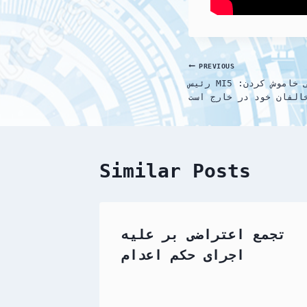
Post
PREVIOUS
رئیس MI5 :حکومت ایران با شتاب در پی خاموش کردن
navigation
الفان خود در خارج است
Similar Posts
تجمع اعتراضی بر علیه
اجرای حکم اعدام