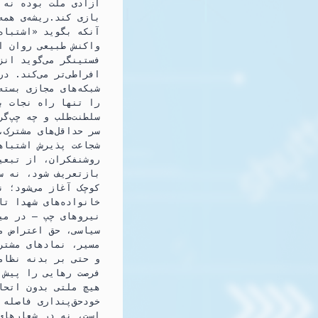
آزادی ملت بوده نه ب
بازی کند.ریشه‌ی همه
آنکه بگوید «اشتباه 
واکنش طبیعی روان ان
فستینگر می‌گوید انز
افراطی‌تر می‌کند. د
شبکه‌های مجازی بسته
را تنها راه نجات ب
سلطنت‌طلب و چه چپ‌گ
سر حداقل‌های مشترک،
شجاعت پذیرش اشتباه
روشنفکران، از تبعی
بازتعریف شود، نه س
کوچک آغاز می‌شود؛ ن
خانواده‌های شهدا تا
نیروهای چپ — در می
سیاسی، حق اعتراض مس
مسیر، نمادهای مشترک
و حتی بر بدنه نظام
فرصت رهایی را پیش ر
هیچ ملتی بدون اتحا
خودحق‌پنداری فاصله 
است، نه در شعارهای 