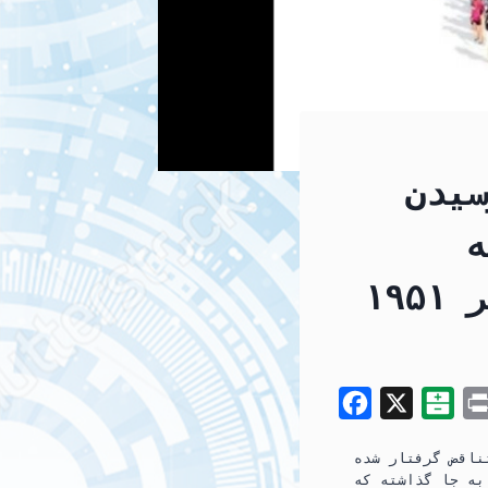
سیدن
ه
F
X
B
a
a
تکرار و تناقض گرفتار شده
c
l
به جا گذاشته که