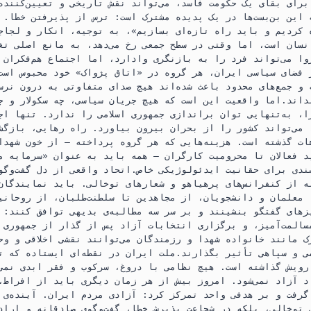
رای بقای یک حکومت فاسد، می‌تواند نقش تاریخی و تعیین‌کننده‌
 این بن‌بست‌ها در یک پدیده مشترک است: ترس از پذیرفتن خطا. ه
کردیم و باید راه تازه‌ای بسازیم»، به توجیه، انکار و لجاجت
سان است، اما وقتی در سطح جمعی رخ می‌دهد، به مانع اصلی تغی
وا می‌تواند فرد را به بازنگری وادارد، اما اجتماع هم‌فکران م
ر فضای سیاسی ایران، هر گروه در «اتاق پژواک» خود محبوس است:
 و جمع‌های محدود باعث شده‌اند هیچ صدای متفاوتی به درون نرس
داند.اما واقعیت این است که هیچ جریان سیاسی، چه سکولار و چ
را، به‌تنهایی توان براندازی جمهوری اسلامی را ندارد. تنها ا
 می‌تواند کشور را از بحران بیرون بیاورد. راه رهایی، بازگشت
ات گذشته است. هزینه‌هایی که هر گروه پرداخته — از خون شهدا
د فعالان تا محرومیت کارگران — همه باید به عنوان «سرمایه م
ندی برای حقانیت ایدئولوژیکی خاص.اتحاد واقعی از دل گفت‌وگو
ه از کنفرانس‌های پرهیاهو و شعارهای توخالی. باید نمایندگان 
 معلمان و دانشجویان، از مجاهدین تا سلطنت‌طلبان، از روحانی
زهای گفتگو بنشینند و بر سر سه مطالبه‌ی بدیهی توافق کنند: 
المت‌آمیز، و برگزاری انتخابات آزاد پس از گذار از جمهوری ا
 مانند خانواده شهدا و رزمندگان می‌توانند نقشی اخلاقی و وحد
ی و سپاهی تأثیر بگذارند.ملت ایران در نقطه‌ای ایستاده که ت
ویش گذاشته است. هیچ نظامی با دروغ، سرکوب و فقر ابدی نمی‌م
د آزاد نمی‌شود. امروز بیش از هر زمان دیگری باید از افراط،
گرفت و بر هدفی واحد تمرکز کرد: آزادی مردم ایران. آینده‌ی 
توخالی، بلکه در شجاعت پذیرش خطا، گفت‌وگوی صادقانه و اراده