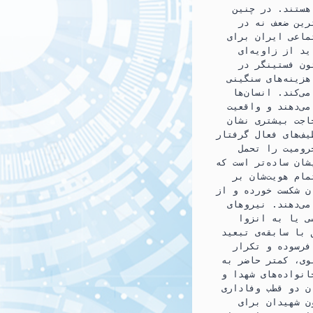
e
a
هستند. در چنین
رین ضعف نه در
b
t
ماعی ایران برای
o
a
د از زاویه‌ای
ون فستینگر در
o
r
هزینه‌های سنگینی
k
i
ی‌کند. انسان‌ها
می‌دهند و واقعیت
n
اجت بیشتری نشان
یف‌های فعال گرفتار
حرومیت را تحمل
شان ساده‌تر است که
ام هویت‌شان بر
ن شکست خورده و از
ی‌دهند. نیروهای
ی یا به انزوا
 با سابقه‌ی تبعید
فرسوده و تکرار
وی، کمتر حاضر به
انواده‌های شهدا و
ن دو قطب وفاداری
ن شهیدان برای