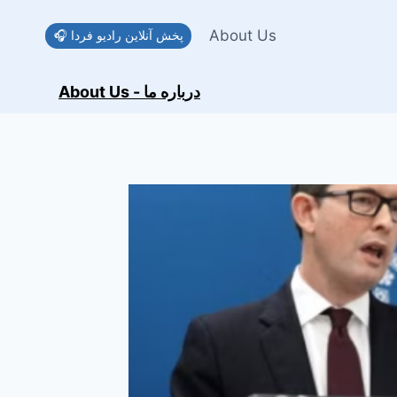
Skip
to
About Us
🎧 پخش آنلاین رادیو فردا
content
About Us - درباره ما