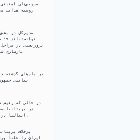
سرویس‌های امنیتی
روسیه هدایت می
مدیرکل در بخش 
تروریستی در مراحل 
بازسازی شب
در ماه‌های گذشته چ
نیابتی جمهور
در حالی که رئیس س
در بریتانیا سخ
ایتالیا در این ‌باره سکوت کرده‌اند. اما این سکوت را نباید با بی‌خبری یا بی‌عملی یکی گرفت.
برخلاف بریتان
ایران را علناً برج