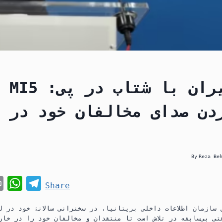
دن صدای مخالفان خود در 
By
Reza Be
P
W
T
Share
r
h
e
 سازمان اطلاعات داخلی بریتانیا، در سخنرانی سالانۀ خود در ل
i
a
l
ی بی‌سابقه در تلاش است تا منتقدان و مخالفان خود را در خار