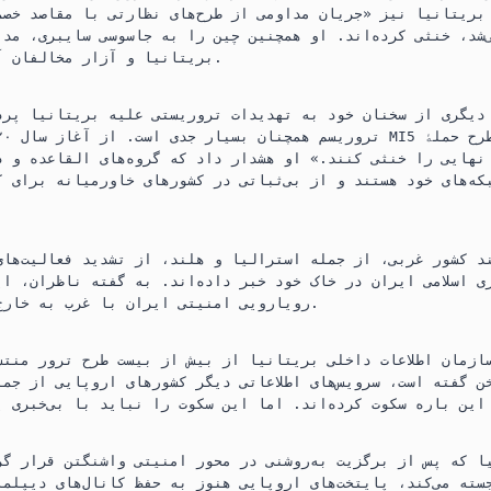
 بریتانیا نیز «جریان مداومی از طرح‌های نظارتی با مقاصد خص
‌شد، خنثی کرده‌اند. او همچنین چین را به جاسوسی سایبری، مد
بریتانیا و آزار مخالفان آزادی‌خواه متهم کرد.
دیگری از سخنان خود به تهدیدات تروریستی علیه بریتانیا پرد
نهایی را خنثی کنند.» او هشدار داد که گروه‌های القاعده و د
که‌های خود هستند و از بی‌ثباتی در کشورهای خاورمیانه برای ک
بهره‌برد
ند کشور غربی، از جمله استرالیا و هلند، از تشدید فعالیت‌های
ی اسلامی ایران در خاک خود خبر داده‌اند. به گفته ناظران، ا
رویارویی امنیتی ایران با غرب به خارج از خاورمیانه است.
ازمان اطلاعات داخلی بریتانیا از بیش از بیست طرح ترور منتس
ن گفته است، سرویس‌های اطلاعاتی دیگر کشورهای اروپایی از جم
یا که پس از برگزیت به‌روشنی در محور امنیتی واشنگتن قرار گ
سته می‌کند، پایتخت‌های اروپایی هنوز به حفظ کانال‌های دیپلم