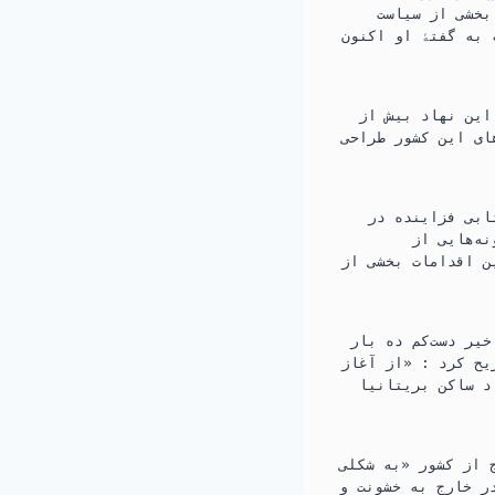
e
a
بخشی از سیاست
 به گفتۀ او اکنون
b
t
o
a
o
r
این نهاد بیش از
ای این کشور طراحی
k
i
n
ابی فزاینده در
ه‌هایی از
ن اقدامات بخشی از
خیر دست‌کم ده بار
یح کرد : «از آغاز
د ساکن بریتانیا
ج از کشور «به شکلی
در خارج به خشونت و