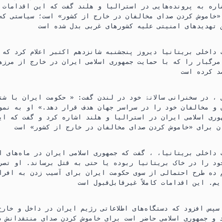
n
t
e
اره به پرونده‌هایی در استرالیا و هلند گفت که این اقدامات 
«خاموش کردن صدای مخالفان در خارج از کشور» است؛ سیاستی که
t
s
g
A
r
p
a
 داخلی بریتانیا دیروز پنجشنبه شانزدهم اکتبر اعلام کرد که 
 مرگبار را که با حمایت جمهوری اسلامی ایران در خارج از مرزه
p
m
 ، در سخنرانی سالانۀ خود در لندن گفت: « حکومت ایران با شت
 و مخالفان خود را در سراسر جهان هدف قرار دهد.» او به نمون
وری اسلامی ایران در استرالیا و هلند اشاره کرد و گفت که ای
 داخلی بریتانیا، ، گفت که جمهوری اسلامی ایران در ماه‌های ا
خود را در خاک بریتانیا ربوده یا حتی به قتل برساند. او تصر
م ده طرح احتمالی از سوی حکومت ایران برای آسیب زدن به افرا
 سپس افزود که دستگاه‌های اطلاعاتی رژیم ایران در داخل و خار
د و جمهوری اسلامی حاضر است برای خاموش کردن صدای منتقدانش 