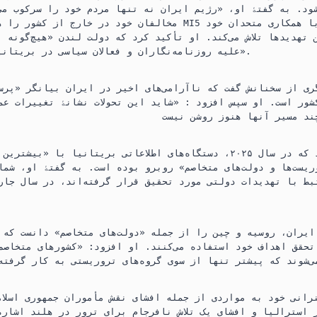
ود. به گفتۀ او، «رژیم ایران نه‌ تنها مردم خود را سرکوب می‌
مخالفان خود در خارج از کشور را هم ساکت کند». رئیس MI5 گفت 
 تهدیدها تلاش می‌کند. او تأکید کرد که دولت لندن «هیچ‌گونه 
علیه روزنامه‌نگاران و فعالان سیاسی در بریتانیا تحمل نخواهد کرد».
ری از سخنانش گفت که ناآرامی‌های اخیر در ایران بیانگر «پرسش
ور است. او سپس افزود : «شاید این تحولات نشانۀ تغییرات عمی
مک‌ کالوم تأکید کرد که در سال ۲۰۲۵، دستگاه‌های اطلاعاتی بریتانیا با «ب
یست‌ها و دولت‌های متخاصم» روبرو بوده است. به گفتۀ او، شما
ایران، روسیه و چین را از جمله «دولت‌های متخاصم» دانست که ا
تحقق اهداف خود استفاده می‌کنند. او افزود: «کشورهای متخاصم
نرانی خود به مواردی از جمله افشای نقش مأموران جمهوری اسلام
 استرالیا و افشای یک تلاش نافرجام برای ترور در هلند اشاره