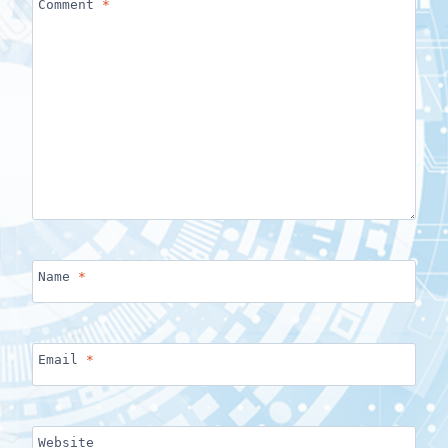
Comment
*
Name
*
Email
*
Website