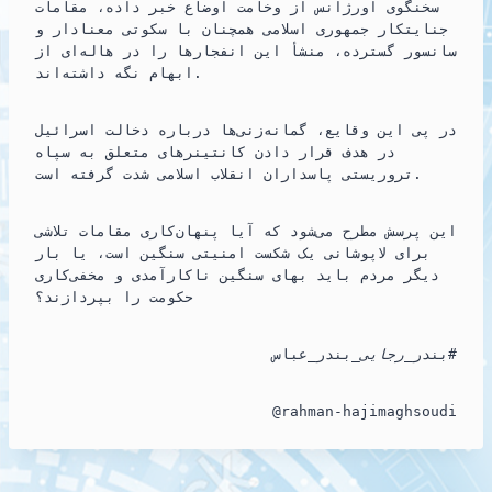
سخنگوی اورژانس از وخامت اوضاع خبر داده، مقامات
جنایتکار جمهوری اسلامی همچنان با سکوتی معنادار و
سانسور گسترده، منشأ این انفجارها را در هاله‌ای از
ابهام نگه داشته‌اند.
در پی این وقایع، گمانه‌زنی‌ها درباره دخالت اسرائیل
در هدف قرار دادن کانتینرهای متعلق به سپاه
تروریستی پاسداران انقلاب اسلامی شدت گرفته است.
این پرسش مطرح می‌شود که آیا پنهان‌کاری مقامات تلاشی
برای لاپوشانی یک شکست امنیتی سنگین است، یا بار
دیگر مردم باید بهای سنگین ناکارآمدی و مخفی‌کاری
حکومت را بپردازند؟
_بندر_عباس#
بندر_
رجایی
@rahman-hajimaghsoudi