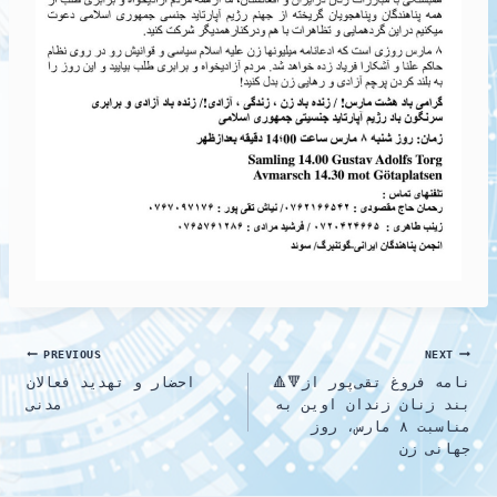
Post
PREVIOUS
NEXT
🔺🔻نامه فروغ تقی‌پور از
احضار و تهدید فعالان
navigation
بند زنان زندان اوین به
مدنی
مناسبت ۸ مارس، روز
جهانی زن