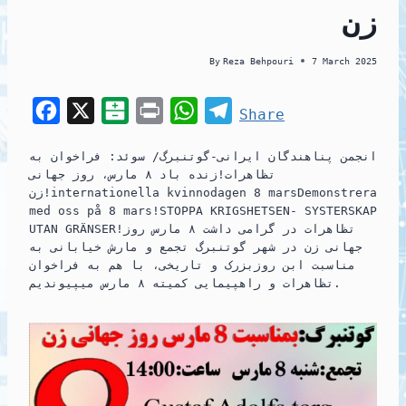
زن
By
Reza Behpouri
7 March 2025
F
X
B
P
W
T
Share
a
a
r
h
e
انجمن پناهندگان ايرانی-گوتنبرگ/ سوئد: فراخوان به
c
l
i
a
l
تظاهرات!زنده باد ۸ مارس، روز جهانی
e
a
n
t
e
زن!internationella kvinnodagen 8 marsDemonstrera
med oss på 8 mars!STOPPA KRIGSHETSEN- SYSTERSKAP
b
t
t
s
g
UTAN GRÄNSER!تظاهرات در گرامی داشت ٨ مارس روز
o
a
A
r
جهانی زن در شهر گوتنبرگ تجمع و مارش خيابانی به
مناسبت ابن روزبزرک و تاریخی، با هم به فراخوان
o
r
p
a
تظاهرات و راهپیمایی کميته ۸ مارس میپیوندیم.
k
i
p
m
n