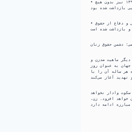
• ثریا خدری، فعال اجتماعی، علاوه بر بازداشت در جریان جنبش انقلابی، در سال ۱۳۹۷ نیز بدون هیچ
• سیمین چایچی، شاعر و نویسنده شناخته‌شده سنندجی، بارها به دلیل فعالیت‌های مدنی و دفاع از حقوق
می؛ دشمن حقوق زنان
دیگر ماهیت ضدزن و
رد. در حالی که ۸ مارس در سراسر جهان به عنوان روز
 هر ساله آن را با
 سکوت وادار نخواهد
 خواهد افزود. زن،