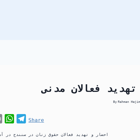
تهدید فعالان مدنی
By
Rahman Haji
P
W
T
Share
r
h
e
احضار و تهدید فعالان حقوق زنان در سنندج در آس
i
a
l