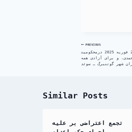
Post
PREVIOUS
آکسیون اعتراضی روز شنبه 22 فوریه 2025 درمحکومیت
navigation
مدی، و برای آزادی همه
ان شهر گوتنبرگ ـ سوئد
Similar Posts
تجمع اعتراضی بر علیه
اجرای حکم اعدام