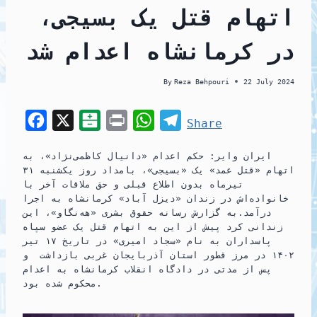
اتهام قتل یک بسیجی،
در کرمانشاه اعدام شد
By
Reza Behpouri
22 July 2024
F
X
B
P
W
T
Share
a
a
r
h
e
ایران وایر: حکم اعدام «دانیال کاظمی‌نژاد»، به
c
l
i
a
l
اتهام «قتل عمد» یک «بسیجی»، بامداد روز یکشنبه ۳۱
e
a
n
t
e
تیرماه بدون اطلاع قبلی و حق ملاقات آخر با
خانواده‌اش در زندان «دیزل آباد» کرمانشاه به اجرا
b
t
t
s
g
درآمد.به گزارش رسانه حقوق بشری «هه‌نگاو»، این
o
a
A
r
زندانی کرد پیش از این به اتهام قتل یک عضو سپاه
پاسداران به نام «سجاد امیری» در تاریخ ۱۷ تیر
o
r
p
a
۱۴۰۲ در مرز قطور استان آذربایجان‌ غربی بازداشت و
k
i
p
m
پس از مدتی در دادگاه انقلاب کرمانشاه به اعدام
محکوم شده بود.
n