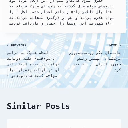
حقوق بشری هه‌نگاو پیش از این اعلام کرده بود
نیروهای سپاه سال گذشته به روستای «لُر» شاباد که
«دانیال کاظمی‌نژاد» زندانی اعدام شده، اهل آنجا
بود، هجوم بردند و پس از درگیری مسحانه‌ نزدیک به
۱۶۰ شهروند این روستا را احضار و بازداشت کردند.
Post
PREVIOUS
NEXT
خامنه‌ای حکم ریاست‌جمهوری
لحظه شلیک به ترامپ
navigation
پزشکیان، نهمین رئیس
،«سوءقصد» علیه دونالد
جمهور ایران، را تنفیذ
ترامپ در تجمع انتخاباتی
کرد
او در ایالت پنسیلوانیا،
مهاجم کشته شد.(ویدئو )
Similar Posts