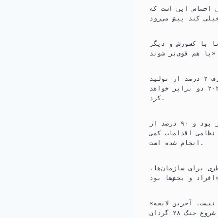
 احساس این است که
ا با کشورش و دیگر
نخست‌وزیر اولف کریسترسسون افزود که در سال ۲۰۲۴، سوئد به هدف ناتو مبنی بر صرف ۲ درصد از تولید
اقتصادی برای دفاع نظامی دست خواهد یافت و بودجه خود را در مقایسه با سال ۲۰۲۰ دو برابر خواهد
کرد.
اسکار جانسون، متخصص امور دفاعی، گفت که لحن هشدارهای روسای دفاع اغراق‌آمیز بود و ۹۰ درصد از
نظامی اقدامات کمی
انجام شده است.
ری برای سازمان‌ها،
 بود».
«نیروهای مسلح سوئد فوق العاده توانمند هستند، اما تعدادشان به هیچ وجه کافی نیست. آخرین لایحه
دفاعی می‌گوید ما باید ۳.۵ گردان ایجاد کنیم، در حالی که اوکراین در زمان شروع جنگ ۲۸ گردان