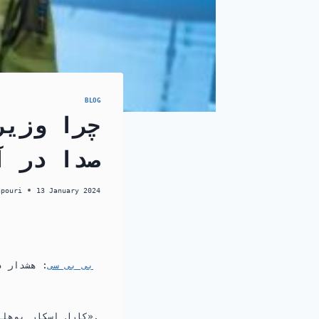
BLOG
چرا وزیر
صدا در آ
hpouri
13 January 2024
بی بی سی
: هشدار د
کارل اسکار بوهلین، وزیر دفاع مدنی، در یک کنفرانس دفاعی گفت: «ممکن است در سوئد جنگی رخ دهد».