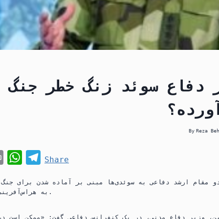
 دفاع سوئد زنگ خطر جنگ 
ورده؟
By
Reza Be
P
W
T
Share
r
h
e
و مقام ارشد دفاعی به سوئدی‌ها مبنی بر آماده شدن برای جنگ،
i
a
l
به هراس‌آفرینی را برانگیخته است.
n
t
e
t
s
g