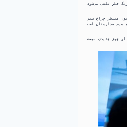
و، منتظر چراغ سبز