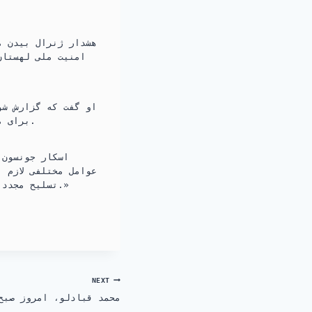
هشدار ژنرال بیدن م
امنیت ملی لهستان
او گفت که گزارش شو
برای مقابله با حمله روسیه در شش سال آینده آماده کنند، «بیش از حد خوش‌بینانه» است.
اسکار جونسون،
عوامل مختلفی لازم 
تسلیح مجدد نیروهای جنگی خود را داشته باشد. و اروپا حمایت نظامی آمریکا را از دست بدهد.»
NEXT
محمد قبادلو، امروز صبح