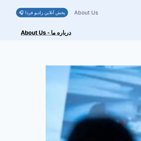
Skip
to
About Us
🎧 پخش آنلاین رادیو فردا
content
About Us - درباره ما