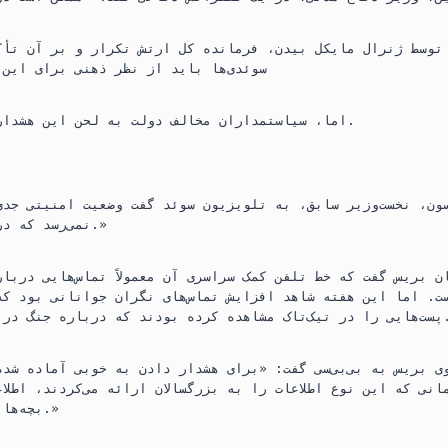
A
r
توسط ژنرال مایکل بیدن، فرمانده کل ارتش تکرار و بر آن تأک
p
a
سوئدی‌ها باید از نظر ذهنی برای این 
p
m
اما، سیاستمداران مخالف دولت به لحن این هشدارها اعتراض کرده‌اند.
ون، نخست‌وزیر سابق، به تلویزیون سوئد گفت وضعیت امنیتی جدی
نمی‌رسد که در آستانه جنگ باشیم.»
ن بریس گفت که خط تلفن کمک سراسری آن معمولاً تماس‌هایی دربا
ست. اما این هفته شاهد افزایش تماس‌های نگران جوانانی بود که
 کرده بودند که درباره جنگ در آن‌ها صحبت شده است.
ی بریس به بی‌بی‌سی گفت: «برای هشدار دادن به خوبی آماده شد
نی که این نوع اطلاعات را به بزرگسالان ارائه می‌کردند، اطلا
بچه‌ها نیز ارائه می‌کردند.»