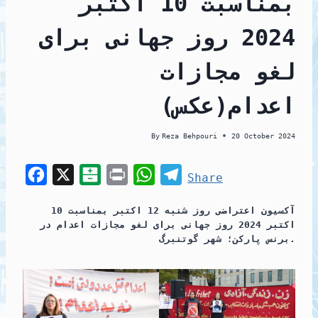
بمناسبت 10 اکتبر
2024 روز جهانی برای
لغو مجازات
اعدام(عکس)
By
Reza Behpouri
20 October 2024
F
X
B
P
W
T
Share
a
a
r
h
e
آکسیون اعتراضی روز شنبه 12 اکتبر بمناسبت 10
c
l
i
a
l
اکتبر 2024 روز جهانی برای لغو مجازات اعدام در
e
a
n
t
e
برنس پارکن؛ شهر گوتنبرگ.
b
t
t
s
g
o
a
A
r
o
r
p
a