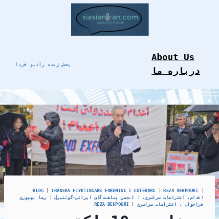
Skip
to
content
About Us
پخش زنده رادیو فردا
درباره ما
BLOG
|
IRANSKA FLYKTINGARS FÖRENING I GÖTEBORG
|
REZA BEHPOURI
|
اعدام، اعتراضات سراسری،
|
انجمن پناهندگان ايرانی-گوتنبرگ
|
رضا بهپوری
فراخوان ، اعتراضات سراسری
|
REZA BEHPOURI