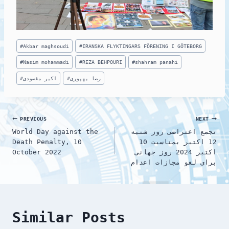
Post
#
Akbar maghsoudi
#
IRANSKA FLYKTINGARS FÖRENING I GÖTEBORG
Tags:
#
Nasim mohammadi
#
REZA BEHPOURI
#
shahram panahi
رضا بهپوری
#
اکبر مقصودی
#
Post
PREVIOUS
NEXT
تجمع اعتراضی روز شنبه
World Day against the
navigation
12 اکتبر بمناسبت 10
Death Penalty, 10
اکتبر 2024 روز جهانی
October 2022
برای لغو مجازات اعدام
Similar Posts