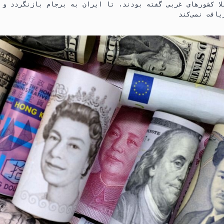
ا کشورهای غربی گفته بودند، تا ایران به برجام بازنگردد و اف‌
n
t
e
t
s
g
A
r
p
a
p
m