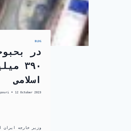
BLOG
در بحبوح
۳۹۰ م
اسلامی
hpouri
12 October 2023