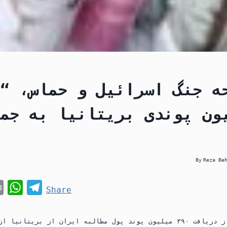
ه جنگ اسرائیل و حماس، “
یلیون پوندی بریتانیا به جم
By
Reza Be
P
W
T
Share
r
h
e
i
a
l
وزیر خارجه ایران از دریافت ۳۹۰ میلیون پوند پول مطالبه ایران از بری