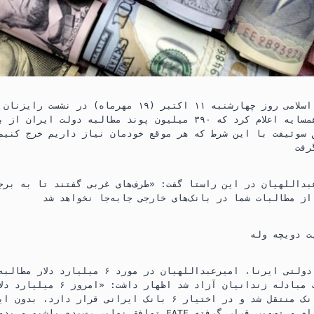
وزیر خارجه جمهوری اسلامی روز چهارشنبه ۱۱ اکتبر (۱۹ مهرماه)
اسلامی در کشورهای همسایه اعلام کرد که ۳۹۰ میلیون پوند مطالبه دو
 سوئیفت با این شرط که هر موقع خودمان نیاز داریم خرج کنیم
داللهیان در این راستا گفت: «طرف‌های غربی گفتند تا به برجام بازن
ت دویچه وله
به گزارش خبرگزاری دولتی ایرنا، امیرعبداللهیان در مور
جنوبی که در چارچوب مبادله زندانیان آزا
کره جنوبی به دو بانک منتقل شد و در اختیار ۶ بانک ایرانی قرار
توافق نهایی رسیده باشیم و بدون اینکه موضوع FATF در مرحله نها