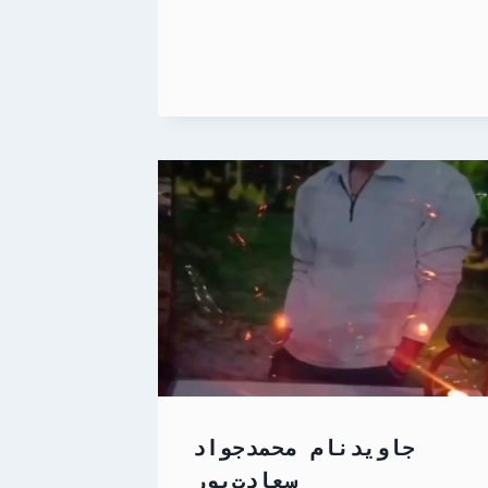
جاویدنام محمدجواد
سعادت‌پور