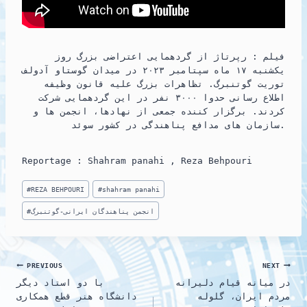
n
فیلم : رپرتاژ از گردهمایی اعتراضی بزرگ روز
یکشنبه ۱۷ ماه سپتامبر ۲۰۲۳ در میدان گوستاو آدولف
توریت گوتنبرگ. تظاهرات بزرگ علیه قانون وظیفه
اطلاع رسانی حدوا ۳۰۰۰ نفر در این گردهمایی شرکت
کردند. برگزار کننده جمعی از نهادها، انجمن ها و
سازمان های مدافع پناهندگی در کشور سوئد.
Reportage : Shahram panahi , Reza Behpouri
Post
#
REZA BEHPOURI
#
shahram panahi
Tags:
انجمن پناهندگان ايرانی-گوتنبرگ
#
Post
PREVIOUS
NEXT
در میانه قیام دلیرانه
با دو استاد دیگر
navigation
مردم ایران، گلوله
دانشگاه هنر قطع همکاری