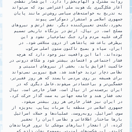
روایت مشترک و الهام‌بخش را دارد. این شعار نقطه‌ی
آغاز شکل‌گیری یک هویت ملی اعتراضی بود که می‌تواند
به تدریج به خواسته‌های سیاسی روشن‌تر مانند پایان
جمهوری اسلامی و استقرار دموکراسی پیوند
بخورد.نکته‌ی تعیین‌کننده دیگر، نقش ارتش و نیروهای
مسلح است. در نپال، ارتش در بزنگاه تاریخی تصمیم
گرفت علیه مردم وارد جنگ تمام‌عیار نشود و این
بی‌طرفی باعث شد پادشاهی از درون متلاشی شود. در
ایران، سپاه و بسیج تاکنون ستون اصلی سرکوب
بوده‌اند. اما این واقعیت نیز وجود دارد که هرچه
فشار اجتماعی و اقتصادی بیشتر شود و شکاف درونی در
حاکمیت افزایش یابد، بخشی از نیروهای امنیتی و
نظامی دچار تردید خواهند شد. هیچ نیرویی نمی‌تواند
برای همیشه بر روی مردمی بایستد که هر روز فقیرتر،
خشمگین‌تر و بی‌اعتمادتر می‌شوند.عامل دیگری که در
ایران برجسته‌تر از نپال است، فشار خارجی است. نپال
تحت فشار هند و جامعه جهانی به سمت گذار حرکت کرد.
در ایران نیز فشار خارجی هر روز بیشتر می‌شود.
جمهوری اسلامی در منطقه با ضربات پیاپی، به‌ویژه از
سوی اسرائیل، روبه‌روست. عملیات‌ها و حملات اسرائیل
بارها ساختار اطلاعاتی و نظامی ایران را تحقیر
کرده، از انفجار انبارهای موشکی تا ترور فرماندهان
کلیدی. این شکست‌های امنیتی به‌وضوح نشان داده که