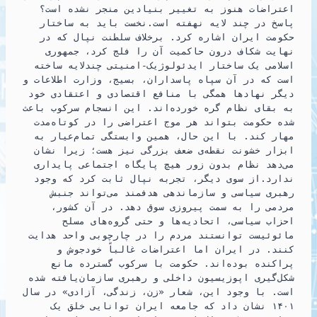
اعتراضات هنوز به تغییر بنیادین منجر نشده است؟
پاسخ در چند لایه نهفته است.نخست باید به ساختار
حکومت ایران اشاره کرد. برخلاف سلطنت نپال که در
نهایت شکاف درون حاکمیت آن را فلج کرد، جمهوری
اسلامی یک ساختار ایدئولوژیک-امنیتی چندلایه ساخته
است که در آن سپاه پاسداران، بسیج، وزارت اطلاعات و
دیگر نهادها همگی با منافع اقتصادی و اعتقادی خود
به بقای نظام گره خورده‌اند. این انسجام سرکوب باعث
شده حکومت بتواند هر موج اعتراضی را در کوتاه‌مدت
مهار کند. با این حال، همین وابستگی تمام‌عیار به
ابزار خشونت نقطه‌ی ضعف بزرگی نیز هست؛ زیرا نشان
می‌دهد نظام بدون زور هیچ پایگاه اجتماعی پایداری
ندارد.از سوی دیگر، تجربه نپال ثابت کرد که وجود
رهبری سیاسی و سازماندهی هدفمند می‌تواند جنبش
مردمی را به سمت پیروزی سوق دهد. در آن کشور،
احزاب سیاسی، اتحادیه‌ها و حتی گروه‌های مسلح
مائوئیست توانستند مردم را در چارچوبی واحد هدایت
کنند. در ایران اما اعتراضات غالباً خودجوش و
پراکنده بوده‌اند. حکومت با سرکوب گسترده مانع
شکل‌گیری اپوزیسیون داخلی و رهبری سازمان‌یافته شده
است. با وجود این، شعار «زن، زندگی، آزادی» در سال
۱۴۰۱ نشان داد که جامعه ایران توانایی خلق یک