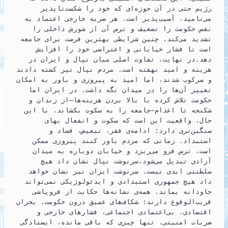
رژیم حتی در آن حوزه‌ای که خود را شکست‌ناپذیر
می‌نامید، آسیب‌پذیر است. هر ضربه خارجی اعتماد به
نفس حکومت را تضعیف و ترس آن از شورش داخلی را
تشدید می‌کند. چنین شرایطی بهترین فرصت برای جامعه
است تا فشار خیابانی و اعتراضی خود را افزایش
دهد.در نهایت، تفاوت اصلی میان نپال و ایران در
هزینه و امید نهفته است. مردم نپال نیز کشته دادند
و سرکوب شدند، اما امید به پیروزی و باور به امکان
تغییر آن‌ها را در میدان نگه داشت. در ایران اما
حکومت تلاش کرده با بالا بردن هزینه‌ها—از زندان و
شکنجه تا اعدام—جامعه را به سکوت بکشاند. با این
حال، واقعیت این است که سکوت و انفعال بهای
سنگین‌تری دارد: ادامه‌ی فقر، تبعیض، فساد و
استبداد. زمانی که مردم باور کنند پیروزی ممکن
است، ترس فرو می‌ریزد و خیابان دوباره به میدان
آزادی تبدیل می‌شود.سرنوشت نپال نشان داد هیچ
سلطنتی ابدی نیست. سرنوشت ایران نیز نشان خواهد
داد هیچ جمهوری استبدادی و ایدئولوژیکی نمی‌تواند
جاودانه بماند. همه‌ی نشانه‌ها حکایت از فروپاشی
قریب‌الوقوع دارند: شکاف‌های عمیق درون حکومت، بحران
اقتصادی، بی‌اعتمادی اجتماعی، فشارهای خارجی و
ضربات امنیتی. تنها چیزی که باقی مانده، ایستادگی