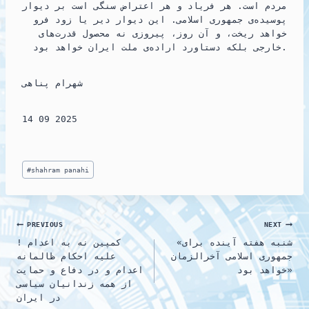
مردم است. هر فریاد و هر اعتراض سنگی است بر دیوار
پوسیده‌ی جمهوری اسلامی. این دیوار دیر یا زود فرو
خواهد ریخت، و آن روز، پیروزی نه محصول قدرت‌های
خارجی بلکه دستاورد اراده‌ی ملت ایران خواهد بود.
شهرام پناهی
14 09 2025
Post
#
shahram panahi
Tags:
Post
PREVIOUS
NEXT
«شنبه هفته آینده برای
کمپین نه به اعدام !
navigation
جمهوری اسلامی آخرالزمان
علیه احکام ظالمانه
خواهد بود»
اعدام و در دفاع و حمایت
از همه زندانیان سیاسی
در ایران