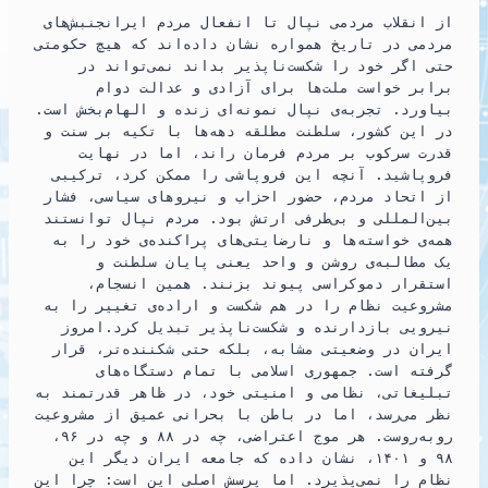
از انقلاب مردمی نپال تا انفعال مردم ایرانجنبش‌های
مردمی در تاریخ همواره نشان داده‌اند که هیچ حکومتی
حتی اگر خود را شکست‌ناپذیر بداند نمی‌تواند در
برابر خواست ملت‌ها برای آزادی و عدالت دوام
بیاورد. تجربه‌ی نپال نمونه‌ای زنده و الهام‌بخش است.
در این کشور، سلطنت مطلقه دهه‌ها با تکیه بر سنت و
قدرت سرکوب بر مردم فرمان راند، اما در نهایت
فروپاشید. آنچه این فروپاشی را ممکن کرد، ترکیبی
از اتحاد مردم، حضور احزاب و نیروهای سیاسی، فشار
بین‌المللی و بی‌طرفی ارتش بود. مردم نپال توانستند
همه‌ی خواسته‌ها و نارضایتی‌های پراکنده‌ی خود را به
یک مطالبه‌ی روشن و واحد یعنی پایان سلطنت و
استقرار دموکراسی پیوند بزنند. همین انسجام،
مشروعیت نظام را در هم شکست و اراده‌ی تغییر را به
نیرویی بازدارنده و شکست‌ناپذیر تبدیل کرد.امروز
ایران در وضعیتی مشابه، بلکه حتی شکننده‌تر، قرار
گرفته است. جمهوری اسلامی با تمام دستگاه‌های
تبلیغاتی، نظامی و امنیتی خود، در ظاهر قدرتمند به
نظر می‌رسد، اما در باطن با بحرانی عمیق از مشروعیت
روبه‌روست. هر موج اعتراضی، چه در ۸۸ و چه در ۹۶،
۹۸ و ۱۴۰۱، نشان داده که جامعه ایران دیگر این
نظام را نمی‌پذیرد. اما پرسش اصلی این است: چرا این