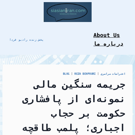
Skip
to
content
About Us
پخش زنده رادیو فردا
درباره ما
اعتراضات سراسری
|
REZA BEHPOURI
|
BLOG
جریمه سنگین مالی
نمونه‌ای از پافشاری
حکومت بر حجاب
اجباری؛ پلمب طاقچه