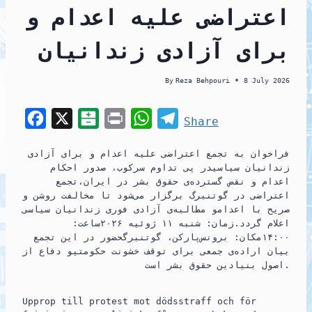
اعتراضی علیه اعدام و
برای آزادی زندانیان
By
Reza Behpouri
8 July 2026
F
X
B
P
W
T
Share
a
a
r
h
e
فراخوان به تجمع اعتراضی علیه اعدام و برای آزادی
c
l
i
a
l
زندانیان سیاسیدر پی تداوم سرکوب، صدور احکام
e
a
n
t
e
اعدام و نقض گسترده‌ی حقوق بشر در ایران،تجمع
اعتراضی در گوتنبرگ برگزار می‌شود تا مخالفت روشن و
b
t
t
s
g
صریح با اعدامو مطالبه‌ی آزادی فوری زندانیان سیاسی
o
a
A
r
اعلام گردد.زمان: شنبه ۱۱ ژوئیه ۲۰۲۶ساعت:
۱۴:۰۰مکان: برونس‌پارکن، گوتنبرگحضور در این تجمع
o
r
p
a
بیان اراده‌ی جمعی برای توقف خشونت حکومتیو دفاع از
k
i
p
m
اصول بنیادین حقوق بشر است.
n
Upprop till protest mot dödsstraff och för