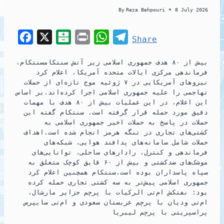
By
Reza Behpouri
8 July 2026
F
X
B
P
W
T
Share
a
a
r
h
e
بیش از ۸۰ هدف جمهوری اسلامی زیر آتش سنتکامسنتکام،
c
l
i
a
l
فرماندهی مرکزی ایالات متحده آمریکا، اعلام کرد
e
a
n
t
e
نیروهای آمریکایی در ۷ ژوئیه موج تازه‌ای از حملات
تهاجمی را علیه جمهوری اسلامی اجرا کرده‌اند.بر اساس
b
t
t
s
g
این اعلام، در این عملیات بیش از ۸۰ هدف با مهمات
o
a
A
r
دقیق مورد حمله قرار گرفته است. سنتکام گفته این
حملات در پاسخ به حملات اخیر جمهوری اسلامی به
o
r
p
a
کشتی‌های تجاری در تنگه هرمز انجام شده است.اهداف
k
i
p
m
حملات شامل سامانه‌های پدافند هوایی، شبکه‌های
فرماندهی و کنترل، رادارهای ساحلی، توانایی‌های
n
موشک‌های ضدکشتی و بیش از ۶۰ قایق کوچک متعلق به
سپاه پاسداران بوده است.سنتکام همچنین اعلام کرد
جمهوری اسلامی پیش‌تر به سه کشتی تجاری حمله کرده
بود: نفتکش ام‌تی الرکیات با پرچم جزایر مارشال،
ام‌تی ودیان با پرچم عربستان سعودی و ام‌تی سایپرس
پراسپریتی با پرچم لیبریا