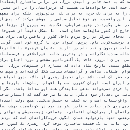
 که با دست خالی و امیدی بزرگ، در برابر ساختاری ایستاده‌ان
خته است. خانواده‌هایی هستند که عزیزانشان را در این مسیر ا
 را نه برای یک حزب، نه برای یک ایدئولوژی، بلکه برای مفهو
. این واقعیت، هر نوع تحلیل سیاسی را موظف می‌کند که پیش از 
ر نظر بگیرد.در چنین شرایطی، نگاه‌ها به بیرون از مرزها نیز
ارج از کشور سال‌هاست فعال است. اما مشکل دقیقاً از همین‌جا 
 به‌جای تمرکز بر رنج مردم داخل کشور و یافتن راهی برای هم‌
ی برجسته‌کردن نام، پرچم، عنوان حزب یا گروه خود است. گویی 
صاحب تریبون و ثبت نام در تاریخ به‌عنوان «رهبر» یا «آلترنا
الت ساده‌انگارانه و در بدترین حالت، غیراخلاقی و فرصت‌طلبان
دمی ایران امروز، فاقد یک آلترناتیو مشخص و مورد اجماع برای
طلق نیست. تاریخ نشان داده که بسیاری از جنبش‌های بزرگ، ابت
ام، طبقات، مذاهب و گرایش‌های سیاسی شکل گرفته‌اند و سپس به‌
چه خطرناک است، تلاش برای تحمیل رهبری از بالا، بدون اجماع و
 ایران است. ایران کشوری است با اقوام، زبان‌ها، باورها و ت
ا فردی نمی‌تواند مدعی نمایندگی همه این صداها باشد، مگر آن
اسی تن دهد.از سوی دیگر، باید با صراحت گفت که انتظار ساخت
واقع‌بینانه است و نه کمکی به جنبش می‌کند. هیچ دولت آینده‌ا
می روی کار بیاید — قادر نخواهد بود در کوتاه‌مدت بهشت بساز
رانه‌ای از بحران‌های اقتصادی، اجتماعی، زیست‌محیطی و نهادی ر
بی‌نقص، تنها بازتولید همان الگوی فریب‌کارانه‌ای است که مردم 
این، باید به یک حقیقت ساختاری توجه کرد: رهبری یک کشور، حت
 به‌تنهایی امکان‌پذیر نیست. هر دولت نیازمند شبکه‌ای گسترده 