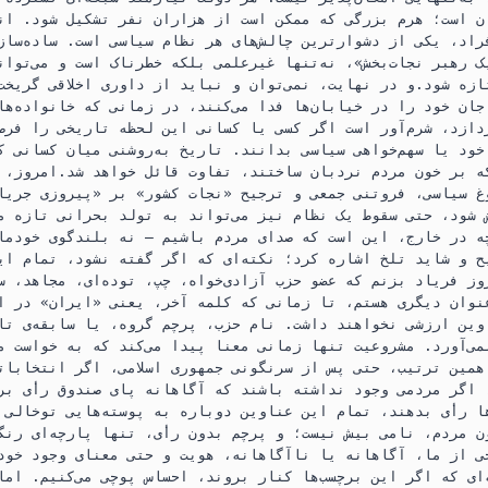
ان است؛ هرم بزرگی که ممکن است از هزاران نفر تشکیل شود. ان
راد، یکی از دشوارترین چالش‌های هر نظام سیاسی است. ساده‌ساز
ک رهبر نجات‌بخش»، نه‌تنها غیرعلمی بلکه خطرناک است و می‌توان
زه شود.و در نهایت، نمی‌توان و نباید از داوری اخلاقی گریخت
ان خود را در خیابان‌ها فدا می‌کنند، در زمانی که خانواده‌ها
ردازد، شرم‌آور است اگر کسی یا کسانی این لحظه تاریخی را فرص
ود یا سهم‌خواهی سیاسی بدانند. تاریخ به‌روشنی میان کسانی ک
ه بر خون مردم نردبان ساختند، تفاوت قائل خواهد شد.امروز، 
غ سیاسی، فروتنی جمعی و ترجیح «نجات کشور» بر «پیروزی جریان
 شود، حتی سقوط یک نظام نیز می‌تواند به تولد بحرانی تازه م
ه در خارج، این است که صدای مردم باشیم — نه بلندگوی خودما
ح و شاید تلخ اشاره کرد؛ نکته‌ای که اگر گفته نشود، تمام این
وز فریاد بزنم که عضو حزب آزادی‌خواه، چپ، توده‌ای، مجاهد، سل
عنوان دیگری هستم، تا زمانی که کلمه آخر، یعنی «ایران» در ا
وین ارزشی نخواهند داشت. نام حزب، پرچم گروه، یا سابقه‌ی تا
می‌آورد. مشروعیت تنها زمانی معنا پیدا می‌کند که به خواست م
همین ترتیب، حتی پس از سرنگونی جمهوری اسلامی، اگر انتخابات
 اگر مردمی وجود نداشته باشند که آگاهانه پای صندوق رأی بر
ا رأی بدهند، تمام این عناوین دوباره به پوسته‌هایی توخالی و
ن مردم، نامی بیش نیست؛ و پرچم بدون رأی، تنها پارچه‌ای رنگ
ی از ما، آگاهانه یا ناآگاهانه، هویت و حتی معنای وجود خود
ه‌ای که اگر این برچسب‌ها کنار بروند، احساس پوچی می‌کنیم. اما