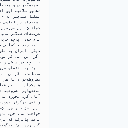
تصمیم‌گیران و مجری
تضمین صلاحیت این اف
تقلیل همه‌چیز به «ی
استبداد در لباسی تا
جوانان این سرزمین ج
هزینه‌ای سنگین می‌پ
نام خود، پرچم حزب خ
ایستادند و کسانی ک
دیگر، ایران به بلو
اگر این اصل فراموش
ما، چه در داخل و چ
باید به نکته‌ای صری
می‌ماند. اگر من امر
مشروطه‌خواه یا هر 
هیچ‌کدام از این عنا
به‌تنهایی مشروعیت ن
آنان گره بخورد.به 
واقعی برگزار نشود،
این احزاب و جریان‌ه
خواهند شد. حزب بدو
باید پذیرفت که برخ
گره زده‌ایم؛ به‌گون