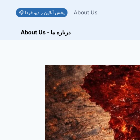
Skip
to
About Us
🎧 پخش آنلاین رادیو فردا
content
About Us - درباره ما