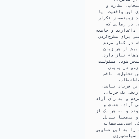
تخاب، نظارت و
ی این واقعیت، یا
د زمینه‌ساز تکرار
. در زمانی که
 داغدارند و جامعه
تی برای مطرح‌کردن
ه در کنار مردم
بیش از هر زمان
‌ها» نیاز دارد.
نجر شود. مسئولیت
ن.و در پایان،
 تحلیل‌ها ناقص
طنت‌طلب،
ین فریاد نباشد،
ریخی یک جریان،
ردم و به رأی آزاد
ی آزاد، شفاف و
وند و به هر یک از
 بی‌معنا تبدیل
ی است.متأسفانه
 را به این عناوین
 سیاست‌ورزی