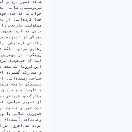
شاهد حضور مردمی است
سرنوشتشان سایه اندا
جوانانی که جان خود
فدا کرده‌اند: آزادی
مسئولیت تاریخی را د
جایی که اپوزیسیون خ
بزرگی از اپوزیسیون،
رقابتی فرسایشی برا
رهایی مردم، بلکه ت
رویکرد، در بهترین ح
است که جنبش‌های مر
این لزوماً یک ضعف م
و مشارکت گسترده اقو
سیاسی رسیده‌اند. آن
پیچیدگی جامعه متکثر
متفاوت؛ هیچ جریان ی
مشارکت و فروتنی سی
از تغییر سیاسی، نه 
نیت خیر و حمایت مرد
جمهوری اسلامی با وی
وعده‌دادن آینده‌ای 
بوده‌اند.افزون بر 
سالم‌ترین فرد ممکن،