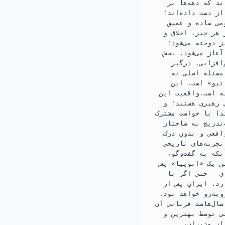
د که دهه‌ها بر
ز دست داده‌اند؛
می ساده و عمیق
هر چیز، اخلاق و
 دوخته می‌شود؛
آغاز می‌شود. بخش
افزایی، درگیر
مسئله اصلی نه
تیو» است. این
ه است.واقعیت این
 رهبری هستند؛ و
دا با خواست مشترک
تدریج به ساختار
اقعی و بدون درک
جربه‌های تاریخی
که به گفت‌وگو،
ن یک «اتوپیا» پس
ی — حتی اگر با
د. ایرانِ پس از
وبه‌رو خواهد بود.
سال‌هاست قربانی آن
ی توسط بهترین و
از مدیران،