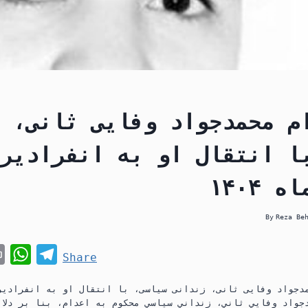
م محمدجواد وفایی ثانی، 
ا انتقال او به انفرادیر
By
Reza Be
P
W
T
Share
r
h
e
i
a
l
محمدجواد وفايي ثاني، زنداني سياسي محكوم به اعدام، بنا بر دلا