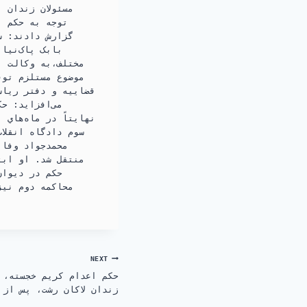
مسئولان زندان 
توجه به حكم ا
گزارش دادند: س
بابک پاک‌نیا
موضوع مستلزم توق
قضاییه و دفتر ریاس
می‌افزاید: ح
سوم دادگاه انقلا
منتقل شد. او ابت
حكم در ديوان
NEXT
حکم اعدام کریم خجسته، 
زندان لاکان رشت، پس از م