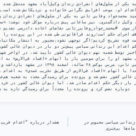
n
t
e
به يكي از سلول‌هاي انفرادي زندان وكيل‌آباد مشهد منتقل شده 
عدام او، موجب افزايش نگراني خانواده و نزديكانش شده است.رس
t
s
g
يد محمدجواد وفايي ثاني به يكي از سلول‌هاي انفرادي زندان و
A
r
، وکیل دادگستری، نیز ساعاتی پیش درباره موکل خود نوشت: «مج
مختلف،به وکالت از سوی ⁧ #محمد_جواد_وفایی_ثانی⁩ تقاضای اع
p
a
ف اجرای حکم است؛روند فراقانونی طی شده در این پرونده را ب
p
m
ت قوه تشریح کردیم؛اگر توجهی نشود،مجبور به انتشار مکاتبات
كم اعدام اين زنداني سياسي پيش‌تر دو بار در ديوان عالي كشو
ب مشهد او را براي سومين بار با اتهام «افساد في‌الارض» به ا
محمدجواد وفايي ثاني، مربي بوكس ۲۸ ساله، اسفند
دا با اتهام «افساد في‌الارض از طريق تخريب عمدي» به اعدام 
 عالي كشور نقض شد و پرونده براي رسيدگي مجدد به شعبه هم‌عر
دوباره نقض كرد و پرونده را مجدداً براي رسيدگي تازه به ش
زندانی سیاسی محبوس در
هشدار درباره “اعدام قریب‌
اه‌ها بی‌خبری