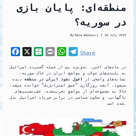
منطقه‌ای: پایان بازی
در سوریه؟
By
Reza Behpouri
18 July 2025
F
X
B
P
W
T
Share
a
a
r
h
e
در ماه‌های اخیر، به‌ویژه پس از حمله گسترده اسرائیل
c
l
i
a
l
به بلندی‌های جولان و مواضع ایران در خاک سوریه،
e
a
n
t
e
نشانه‌های واضحی از
افول نفوذ ایران در منطقه
دیده
می‌شود. آنچه روزگاری “عمق استراتژیک” خوانده می‌شد،
b
t
t
s
g
حالا به مجموعه‌ای از مواضع تخریب‌شده، عقب‌نشینی‌های
o
a
A
r
ناگهانی، و سکوت سیاسی در برابر ضربات اسرائیل بدل
شده است.
o
r
p
a
k
i
p
m
n