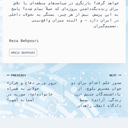
خواهد گرفت؟ بازنگری در سیاست‌های منطقه‌ای یا تلاش
برای زنده‌نگه‌داشتن پروژه‌ای که عملاً تمام شده؟ پاسخ
به این پرسش، بیش از هر چیز، بستگی به تحولات داخلی
در ایران دارد — و البته میزان واقع‌بینی
تصمیم‌گیران.
Reza Behpouri
Post
#
REZA BEHPOURI
Tags:
Post
PREVIOUS
NEXT
صدور حکم اعدام برای دو
«ترور وزیر دفاع و فرار
navigation
جوان معترض بلوچ، از
جولانی به همراه
باداشت‌شدگان جنبش «زن،
خانواده‌اش»، سوریه در
زندگی، آزادی» توسط
آستانه آشوب؟
دادگاه انقلاب زاهدان