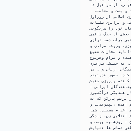
o
r
یبی، ازاسرائیل تا
k
i
 و بست و معامله ،
 اسلامی از روزاول
n
ی و برابری طلبانه
ات خود را سرنگونی
 بخشی از جنگ دائمی
می جرات دست درازی
زی، وریشه مرادی و
!باید مجازات شنیع
یده و مرام وهرنوع
، به جنبشی سراسری
تگان، زنان و … در
کند. حضور قدرتمند
کننده پیروزی جنبش
ناهندگان ایرانی –
ر همدیگر درآکسیون
 ( می ) ساعت ۱۴:۰۰دو بعدازظهر در برنس پارکن که به
م آمده ،بپیوندید و
 اعدام هستند. شما
انقلابی زن- زندگی
 : روزشنبه بیست و
گوتنبرگ تلفن تماس ها :نیایش