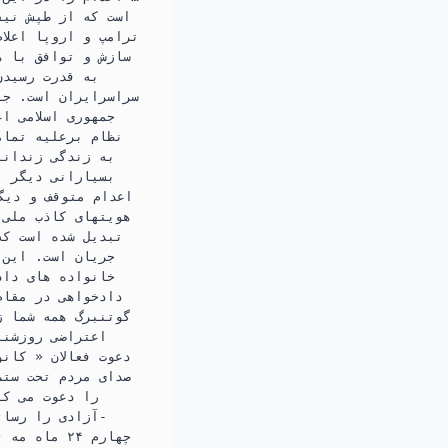
است كه از طپش نیف
ترامپ و اروپا اعلا
سازش و توافق با ه
به قدرت رسیدن
سراسرایران است. جن
جمهوری اسلامی ا
نظام برعلیه تمام
به زندگی زندانی
بسیارانی دیگر پ
اعدام متوقف و دیگ
هویتهای كاذب ملی،
تبدیل شده است كه
جریان است. این 
خانواده های داد
دادخواهی در مقام
گوتنبرگ همه شما ز
دعوت فعالان « کان
صدای مردم تحت ستم
را دعوت می کن
-آزادی را رسات