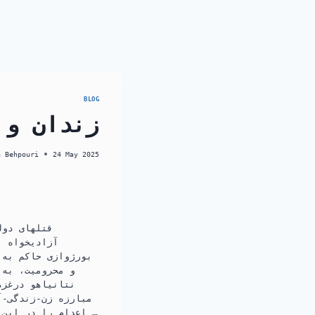
BLOG
زندان و 
a Behpouri
24 May 2025
قتلهای دول
آزادیخواه :
بورژوازی حاکم به 
و محرومیت، به 
نتانیاهو درغزه
مبارزه زن-زندگی-آ
… اعدام را در این 