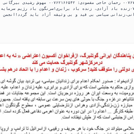
پناهی : ۰۷۲۸۴۹۰۹۵۵زنده باد آزادی، زنده باد برابری!سرنگون باد رژیم سرم
نی،زندانی سیاسی بی قید و بی وثیقه آزاد باید گردد!انجمن پ