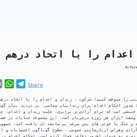
اعدام را با اتحاد درهم 
By
Rez
P
W
T
Share
r
h
e
تی را متوقف کنید! سرکوب ، زندان و اعدام را با اتحاد درهم
i
a
l
 صدور احکام اعدام برای زندانیان سیاسی، بی تردید بیان گوش
n
t
e
جنبشی است كه برای آزادی و برابری، علیه زندان و اعدام، عل
وسعت ایران هر روزه درجریان است. این مجموعه جنایات در فضا
t
s
g
 و جنگ با حوثی های یمن سرعت بی سابقه ای یافته است. جمهوری
A
r
زادی وهراس ازنارضایتی عمومی ، سطوح گوناگون اعتصابات و اع
دوره به عنوان اهرمی دفاعی فعال كرده است. احكام اعدام در 