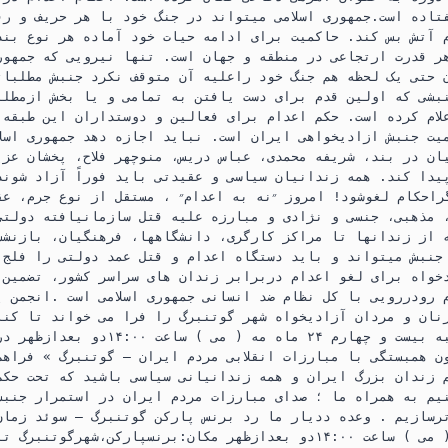
p
a
تاده است.جمهوری اسلامی میتواند در جنگ خود با هر حریف و رق
p
m
م آتش بس کند. حاکمیت برای ادامه حیات خود آماده هر نوع بند
ر قدرت ارتجاعی در منطقه و جهان است. تنها نیرویی که جمهوری
 حتی یک لحظه هم جنگ خود راعلیه آن متوقف نکرد جنبش مطلبات
بشی كه اولین قدم برای دست یافتن به تمامی و یا بخش ازمطلب
علام کرده است. حکم اعدام برای فعالین و دوستداران این طبقه
یت جنبش ازادیخواهی ایران است. نباید اجازه دهد جمهوری اسلا
ان در بند، شریفه محمدی، عباس دریس، منوچهر فلاح، پخشان عزی
یدا کند. همه زندانیان سیاسی و عقیدتی باید فوراً آزاد شوند
راحکام لغوشود! امروز ״نه به اعدام״ ، مستقل از نوع جرم، عق
 مذهبی، جنسی و نژادی و مبارزه علیه قتل سازمانیافته دولتی
 از زندانها تا مراكز كارگری، دانشگاهها، فرهنگیان، بازنشس
جنبش میتواند و باید دستگاه اعدام و قتل عمد دولتی را فلج 
خواه برای لغو اعدام دربرابر زندان های سراسر کشور، تضمین 
 رودررویی با کل نظام ضد انسانی جمهوری اسلامی است .انجمن پ
نان و مردان آزادیخواه شهر گوتنبرگ را فرا می خواند تا کنا
اعتراضی روزشنبه بیست و چهارم ۲۴ ماه مه
ون همبستگی با مبارزات انقلابی مردم ایران – گوتنبرگ » فراه
 زندان بزرگ ایران و همه زندانیانی سیاسی باشید که تحت حکم
یم به همراه ما ؛ صدای مبارزات مردم ایران در استمرار جنبش 
رسازیم . وعده ددیار ما رد برنس پارکن گوتنبرگ – سوئد زمان
چهارم ۲۴ ماه مه ( می ) ساعت ۱۴:۰۰دو بعدازظهر مکان:برنسپارکن،شهر