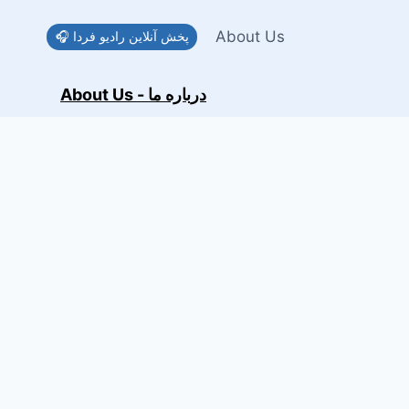
Skip
to
About Us
🎧 پخش آنلاین رادیو فردا
content
About Us - درباره ما