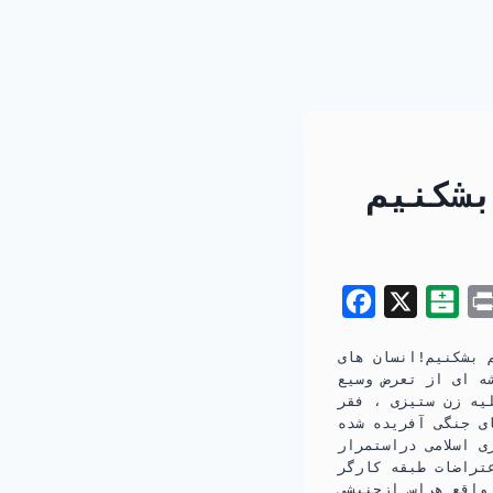
بشکنیم
F
X
B
a
a
 بشکنیم!انسان های
c
l
ه ای از تعرض وسیع
e
a
یه زن ستیزی ، فقر
ی جنگی آفریده شده
b
t
 اسلامی دراستمرار
o
a
تراضات طبقه كارگر
واقع هراس ازجنبشی