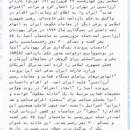
اسلامی روز چهارشنبه ۲۷ فروردین (۱۶ آوریل) کاردار
آرژانتین در تهران را احضار کرد و مراتب “اعتراض
شدید” ایران را به اطلاع او رساند.این اقدام در
واکنش به حکم بازداشت علی خامنه‌ای، رهبر جمهوری
اسلامی و برخی دیگر از مقامات حکومت ایران به اتهام
دست داشتن در بمب‌گذاری سال ۱۹۹۴ در مرکز یهودیان
آرژانتین است.حمله تروریستی به ساختمان آمیا با ۸۵
نفر کشته و دست‌کم ۳۰۰ نفر زخمیسباستین باسو
دادستان پرونده بمب‌گذاری مرکز یهودیان “آمیا”
(AMIA) در بوئنوس‌آیرس درخواست صدور حکم بازداشت
ملی و بین‌المللی برای گروهی از مقام‌های آن‌زمان و
فعلی جمهوری اسلامی را کرده است.مدیرکل آمریکای
وزارت خارجه ایران مدعی است این پرونده
“اتهام‌زنی‌های بی‌اساس دستگاه قضایی و مقامات رسمی
آرژانتین” علیه ایران است. او اقدام دادستانی
پرونده آمیا را “ایجاد انحراف” در روند طولانی
تحقیقات قضایی مرتبط با یک “حادثه مشکوک” خوانده و
آنرا محملی سیاسی برای “پیشبرد اغراض سیاسی و ضد
ایرانی” اسرائیل دانسته است.عیسی کاملی همچنین این
اقدام را “تنش‌زا” در مناسبات دو کشور ارزیابی کرده
است.در حمله تروریستی به ساختمان آمیا ۸۵ نفر کشته
و دست‌کم ۳۰۰ نفر زخمی شدند. این حادثه به عنوان
یکی از مرگبارترین حملات تروریستی در تاریخ