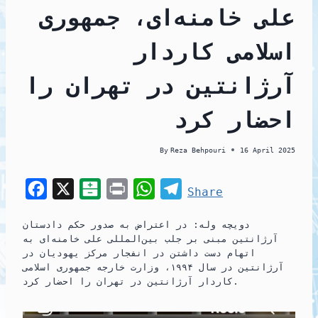
علی خامنه‌ای، جمهوری
اسلامی کاردار
آرژانتین در تهران را
احضار کرد
By
Reza Behpouri
16 April 2025
F
X
B
P
W
T
Share
a
a
r
h
e
دویچه وله: در اعتراض به صدور حکم دادستان
c
l
i
a
l
آرژانتین مبنی بر جلب بین‌المللی علی خامنه‌ای به
e
a
n
t
e
اتهام دست داشتن در انفجار مرکز یهودیان در
آرژانتین در سال ۱۹۹۴، وزارت خارجه جمهوری اسلامی
b
t
t
s
g
کاردار آرژانتین در تهران را احضار کرد.
o
a
A
r
o
r
p
a