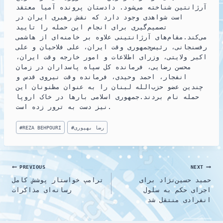
آرژانتین شناخته می‌شود. دادستان پرونده آمیا معتقد
است شواهدی وجود دارد که نقش رهبری ایران در
تصمیم‌گیری برای انجام این حمله را تایید
می‌کند.مقام‌های آرژانتینی علاوه بر خامنه‌ای از هاشمی
رفسنجانی، رئیس‌جمهوری وقت ایران، علی فلاحیان و علی
اکبر ولایتی، وزرای اطلاعات و امور خارجه وقت ایران،
محسن رضایی، فرمانده کل سپاه پاسداران در زمان
انفجار، احمد وحیدی، فرمانده وقت نیروی قدس و
چندین عضو حزب‌الله لبنان را به عنوان مظنونان این
حمله نام بردند.جمهوری اسلامی بارها در خاک اروپا
نیز دست به ترور زده است.
Post
رضا بهپوری
#
REZA BEHPOURI
#
Tags:
Post
PREVIOUS
NEXT
حمید حسین‌نژاد برای
ترامپ خواستار پوشش کامل
navigation
اجرای حکم به سلول
رسانه‌ای مذاکرات
انفرادی منتقل شد