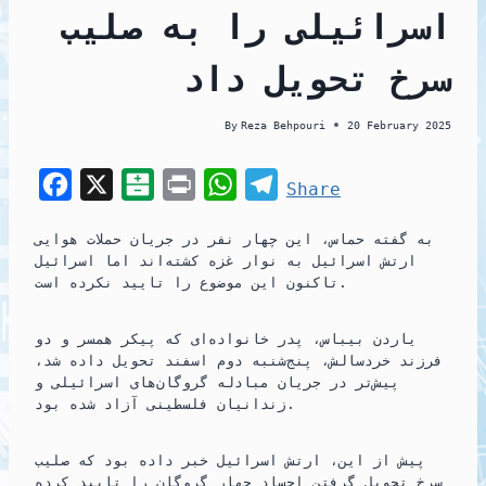
اسرائیلی را به صلیب
سرخ تحویل داد
By
Reza Behpouri
20 February 2025
F
X
B
P
W
T
Share
a
a
r
h
e
به گفته حماس، این چهار نفر در جریان حملات هوایی
c
l
i
a
l
ارتش اسرائیل به نوار غزه کشته‌اند اما اسرائیل
e
a
n
t
e
تاکنون این موضوع را تایید نکرده است.
b
t
t
s
g
یاردن بیباس، پدر خانواده‌ای که پیکر همسر و دو
o
a
A
r
فرزند خردسالش، پنج‌شنبه دوم اسفند تحویل داده شد،
o
r
p
a
پیش‌تر در جریان مبادله گروگان‌های اسرائیلی و
زندانیان فلسطینی آزاد شده بود.
k
i
p
m
n
پیش از این، ارتش اسرائیل خبر داده بود که صلیب
سرخ تحویل گرفتن اجساد چهار گروگان را تایید کرده