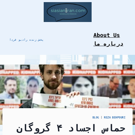
Skip
to
content
About Us
پخش زنده رادیو فردا
درباره ما
BLOG
|
REZA BEHPOURI
حماس اجساد ۴ گروگان