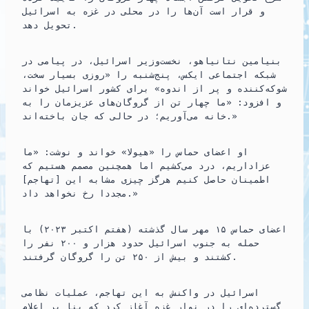
و قرار است آن‌ها را در محلی در غزه به اسرائیل
تحویل دهد.
بنیامین نتانیاهو، نخست‌وزیر اسرائیل، در پیامی در
شبکه اجتماعی ایکس، پنج‌شنبه را «روزی بسیار سخت،
شوکه‌کننده و پر از اندوه» برای کشور اسرائیل خواند
و افزود: «ما چهار تن از گروگان‌های عزیزمان را به
خانه می‌آوریم؛ در حالی که جان باخته‌اند.»
او اعضای حماس را «هیولا» خواند و نوشت: «ما
عزاداریم، درد می‌کشیم اما همچنین مصمم هستیم که
اطمینان حاصل کنیم هرگز چیزی مشابه این [تهاجم]
مجددا رخ نخواهد داد.»
اعضای حماس ۱۵ مهر سال گذشته (هفتم اکتبر ۲۰۲۳) با
حمله به جنوب اسرائیل حدود هزار و ۲۰۰ نفر را
کشتند و بیش از ۲۵۰ تن را گروگان گرفتند.
اسرائیل در واکنش به این تهاجم، عملیات نظامی
گسترده‌ای را در نوار غزه آغاز کرد که بنا بر اعلام