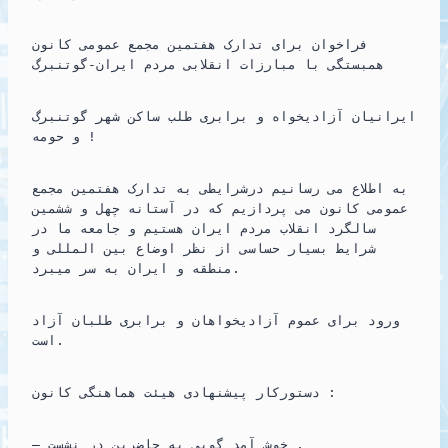
k
i
p
m
فراخوان برای تدارک هفتمین مجمع عمومی کانون
n
همبستگی با مبارزات انقلابی مردم ایران-گوتنبرگ
ایرانیان آزادیخواه و برابری طلب ساکن شهر گوتنبرگ
و حومه !
به اطلاع می رسانیم درشرایطی به تدارک هفتمین مجمع
عمومی کانون می پردازیم که در آستانه چهل و ششمین
سالگرد انقلاب مردم ایران هستیم و جامعه ما در
شرایط بسیار حساسی از نظر اوضاع بین المللی و
منطقه و ایران به سر میبرد.
ورود
برای عموم آزادیخواهان و برابری طلبان آزاد
است.
دستورکار پیشنهادی هیئت هماهنگی کانون :
– خوش آمد گویی به حاضرین در نشست .