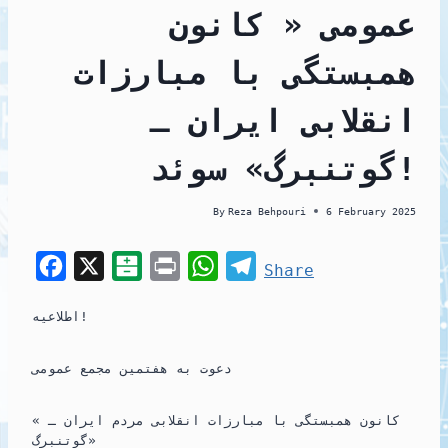
عمومی « کانون
همبستگی با مبارزات
انقلابی ایران ـ
گوتنبرگ» سوئد!
By
Reza Behpouri
6 February 2025
F
X
B
P
W
T
Share
a
a
r
h
e
اطلاعیه!
c
l
i
a
l
e
a
n
t
e
دعوت به هفتمین مجمع عمومی
b
t
t
s
g
o
a
A
r
« کانون همبستگی با مبارزات انقلابی مردم ایران ـ
گوتنبرگ»
o
r
p
a