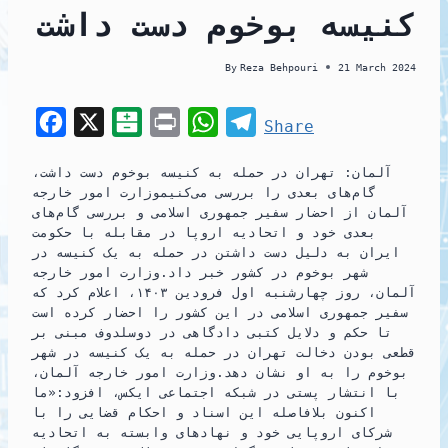
کنیسه بوخوم دست داشت
By
Reza Behpouri
21 March 2024
F
X
B
P
W
T
Share
a
a
r
h
e
آلمان: تهران در حمله به کنیسه بوخوم دست داشت،
c
l
i
a
l
گام‌های بعدی را بررسی می‌کنیموزارت امور خارجه
e
a
n
t
e
آلمان از احضار سفیر جمهوری اسلامی و بررسی گام‌های
بعدی خود و اتحادیه اروپا در مقابله با حکومت
b
t
t
s
g
ایران به دلیل دست داشتن در حمله به یک کنیسه در
o
a
A
r
شهر بوخوم در کشور خبر داد.وزارت امور خارجه
آلمان، روز چهارشنبه اول فرودین ۱۴۰۳، اعلام کرد که
o
r
p
a
سفیر جمهوری اسلامی در این کشور را احضار کرده است
k
i
p
m
تا حکم و دلایل کتبی دادگاهی در دوسلدوف مبنی بر
قطعی بودن دخالت تهران در حمله به یک کنیسه در شهر
n
بوخوم را به او نشان دهد.وزارت امور خارجه آلمان،
با انتشار پستی در شبکه اجتماعی ایکس، افزود:«ما
اکنون بلافاصله این اسناد و احکام قضایی را با
شرکای اروپایی خود و نهادهای وابسته به اتحادیه