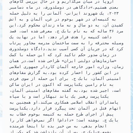
اروپا در میان می‌گذاریم و در حال بررسی گام‌های
بعدی هستیم.»دادگاهی در دوسلدورف، در ماه دسامبر
۲۰۲۳، یک شهروند ایرانی- آلمانی را به دلیل حمله
به کنیسه‌ای در شهر بوخوم در غرب آلمان و به آتش
کشیدن آن، به دو سال و نه ماه زندان محکوم کرد.این
مرد ۳۶ ساله که به نام بابک ج. معرفی شده است، قصد
داشت کنیسه را هدف قرار دهد، اما در نهایت یک
وسیله محترقه را به سمت ساختمان مدرسه مجاور پرتاب
کرد که در جریان آن کسی آسیب ندید.دادگاه دوسلدورف
در زمان صدور حکم تاکید کرد که این حمله با کمک
«سازمان‌های دولتی ایران» طراحی شده است.در همان
زمان، وزارت امور خارجه آلمان کاردار جمهوری اسلامی
در این کشور را احضار کرده بود.به گزارش مقام‌های
امنیتی آلمان، بابک ج. برای این حمله از سوی فردی
به نام رامین یکتاپرست که اکنون در ایران ساکن
است، اجیر شده بود.به گفته مقام‌های امنیتی آلمان،
یکتاپرست رهبر یک باند تبهکار است و با سپاه
پاسداران انقلاب اسلامی همکاری می‌کند.او همچنین به
اتهام قتل در آلمان تحت پیگرد قرار دارد.یکتاپرست
پیش از اجرای طرح حمله به کنیسه بوخوم خطاب به
بابک ج. نوشته است: «داداش! اگر نمی‌خواهی کار را
انجام بدهی، به من خبر بده تا اینجا شرمنده
نشوم.»بابک ج. پس از آن بازداشت شد که یکی از