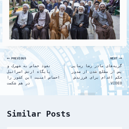
n
Post
PREVIOUS
NEXT
گریه‌های مادر رضا رسایی
نفوذ حماس به شهرک و
navigation
پس از مطلع شدن از صدور
پایگاه ارتش اسرائیل
حکم اعدام برای فرزندش
احساس امنیت این کشور را
VIDEO
در هم شکست
Similar Posts