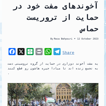
آخوندهای مفت خود در
حمایت از تروریست
حماس
By
Reza Behpouri
12 October 2023
F
X
B
P
W
T
Share
a
a
r
h
e
یه مشت آخوند دوزاری در حمایت از گروه تروسیتی دست
c
l
i
a
l
به تجمع زنده اند تا مبادا جیره هاشون رو قطع کنند
e
a
n
t
e
.
b
t
t
s
g
o
a
A
r
o
r
p
a
k
i
p
m