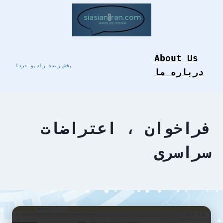
Skip
to
content
About Us
پخش زنده رادیو فردا
درباره ما
فراخوان ، اعتراضات
سراسری