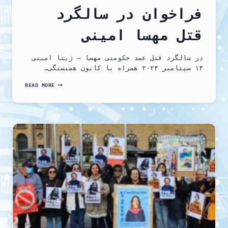
فراخوان در سالگرد
قتل مهسا امینی
در سالگرد قتل عمد حکومتی مهسا – ژینا امینی
۱۴ سپتامبر ۲۰۲۴ همراه با کانون همبستگی…
فراخوان
READ MORE
در
سالگرد
قتل
مهسا
امینی