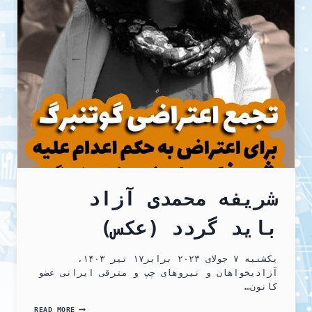
برای
آزادی
شریفه
محمدی.
شریفه محمدی آزاد
باید گردد (عکس)
یکشنبه ۷ جولای ۲۰۲۳ برابر۱۷ تیر ۱۴۰۳،
آزادیخواهان و نیروهای چپ و مترقی ایرانی عضو
کانون…
شریفه
READ MORE