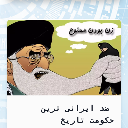
اکتبر
2024
روز
جهانی
برای
لغو
مجازات
اعدام(عکس)
ضد ایرانی ترین
حکومت تاریخ