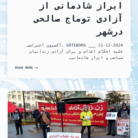
ابراز شادمانی از
آزادی توماج صالحی
درشهر
21-12-2024 ___ GÖTEBORG ,آکسیون اعتراضی
علیه احکام اعدام و برای آزادی زندانیان
سیاسی و ابراز شادمانی…
اعتراض
READ MORE
علیه
احکام
اعدام
و
برای
آزادی
زندانیان
سیاسی
و
ابراز
شادمانی
از
آزادی
توماج