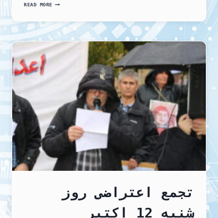
دومین
READ MORE
حکم
اعدام
برای
یک
زندانی
سیاسی
زن
تجمع اعتراضی روز
شنبه 12 اکتبر