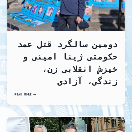
اعدام
دومین سالگرد قتل عمد
حکومتی ژینا امینی و
خیزش انقلابی زن،
زندگی، آزادی
دومین
READ MORE
سالگرد
قتل
عمد
حکومتی
ژینا
امینی
و
خیزش