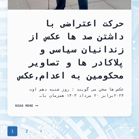
حرکت اعتراضی با
داشتن صد ها عکس از
زندانیان سیاسی و
پلاکادر ها و تصاویر
محکومین به اعدام,عکس
عکس ها سخن می گویند : روز شنبه دهم اوت
۲۰۲۴برابر ۲۰ مرداد ۱۴۰۳ همزمان با…
حرکت
READ MORE
اعتراضی
با
داشتن
صد
Page
ها
Next
1
2
عکس