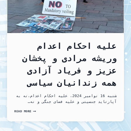
صالحی
درشهر
علیه احکام اعدام
وریشه مرادی و پخشان
عزیز و فریاد آزادی
همه زندانیان سیاسی
شنبه 16 نوامبر 2024، علیه احکام اعدام،نه به
آپارتاید جنسیتی و علیه فضای جنگی و نه…
علیه
READ MORE
احکام
اعدام
وریشه
مرادی