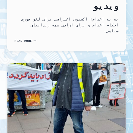
ویدیو
نه به اعدام! آکسیون اعتراضی برای لغو فوری
احکام اعدام و برای آزادی همه زندانیان
سیاسی…
نه
READ MORE
به
اعدام!
آکسیون
اعتراضی
برای
لغو
فوری
احکام
اعدام
و
برای
آزادی
همه
زندانیان
سیاسی,
ویدیو