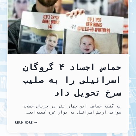
شریفه
محمدی،
و
برای
آزادی
همه
زندانیان
سیاسی
در
ایران
شهر
گوتنبرگ
ـ
حماس اجساد ۴ گروگان
سوئد
اسرائیلی را به صلیب
سرخ تحویل داد
به گفته حماس، این چهار نفر در جریان حملات
هوایی ارتش اسرائیل به نوار غزه کشته‌اند…
حماس
READ MORE
اجساد
۴
گروگان