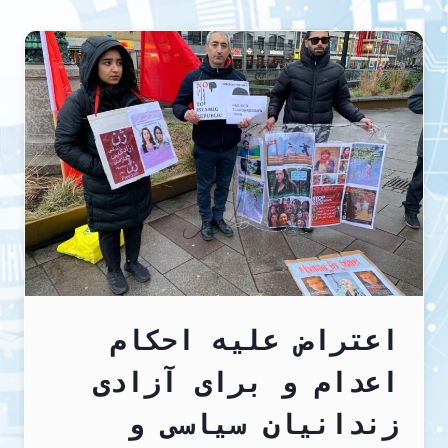
اسرائیلی
را
به
صلیب
سرخ
تحویل
داد
اعتراض علیه احکام
اعدام و برای آزادی
زندانیان سیاسی و