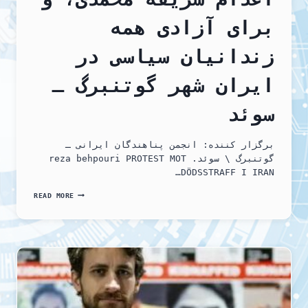
برای آزادی همه
زندانیان سیاسی در
ایران شهر گوتنبرگ ـ
سوئد
برگزار کننده: انجمن پناهندگان ایرانی ـ
گوتنبرگ \ سوئد. reza behpouri PROTEST MOT
DÖDSSTRAFF I IRAN…
آکسیون
READ MORE
اعتراضی
روز
شنبه
22
فوریه
2025
درمحکومیت
حکم
دوباره
اعدام