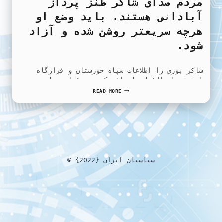
مردم صدای شاکر طنز پرداز
آبادانی هستند. باید وضع او
هرچه سریعتر روشن شده و آزاد
شود.
شاكر بورى را اطلاعات سپاه خوزستان و قرارگاه
امنیتی ابوالفضل بازداشت کرد. مسئولیت جان و
سلامتی…
مردم
READ MORE
صدای
شاکر
طنز
پرداز
آبادانی
هستند.
باید
وضع
© {2022} سیاسیان ایران
او
هرچه
سریعتر
روشن
شده
و
آزاد
شود.