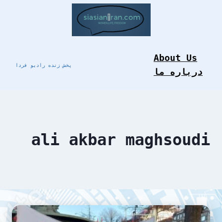
Skip
to
content
About Us
پخش زنده رادیو فردا
درباره ما
ali akbar maghsoudi