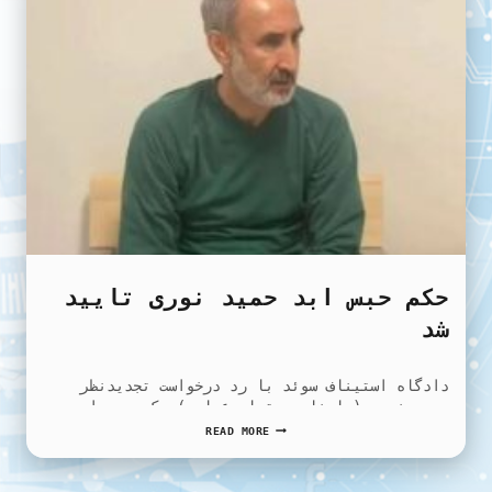
حکم حبس ابد حمید نوری تایید
شد
دادگاه استیناف سوئد با رد درخواست تجدیدنظر
حمید نوری (با نام مستعار عباسی) حکم حبس ابد…
حکم
READ MORE
حبس
ابد
حمید